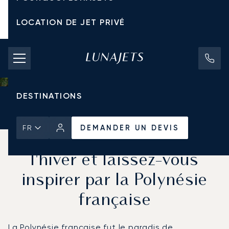
LOCATION DE JET PRIVÉ
TARIFS D'AFFRÈTEMENT
JETS PRIVÉS
DESTINATIONS
Accueil
Actualités et Perspectives
DEMANDER UN DEVIS
DEMANDER UN DEVIS
FR
Échappez à la grisaille de
l'hiver et laissez-vous
inspirer par la Polynésie
française
La Polynésie française fut le paradis de