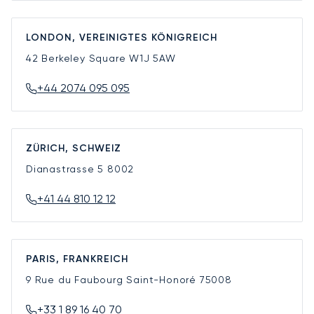
LONDON, VEREINIGTES KÖNIGREICH
42 Berkeley Square
W1J 5AW
+44 2074 095 095
ZÜRICH, SCHWEIZ
Dianastrasse 5
8002
+41 44 810 12 12
PARIS, FRANKREICH
9 Rue du Faubourg Saint-Honoré
75008
+33 1 89 16 40 70