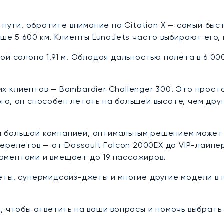
.
в пути, обратите внимание на Citation X — самый бы
ыше 5 600 км. Клиенты LunaJets часто выбирают его
ой салона 1,91 м. Обладая дальностью полёта в 6 00
х клиентов — Bombardier Challenger 300. Это прост
о, он способен летать на большей высоте, чем дру
или большой компанией, оптимальным решением може
ерелётов — от Dassault Falcon 2000EX до VIP-лайнера
аментами и вмещает до 19 пассажиров.
еты, супермидсайз-джеты и многие другие модели в 
, чтобы ответить на ваши вопросы и помочь выбрат