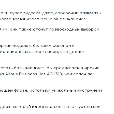
стрый супермидсайз-джет, способный развивать
, когда время имеет решающее значение.
0 км, они также станут превосходным выбором
орная модель с большим салоном и
гие самолёты этого класса, что делает
т стать большой джет. Мы предлагаем широкий
 Airbus Business Jet ACJ318, чей салон по
нашем флоте, используя уникальный
инструмент
ь джет, который идеально соответствует вашим