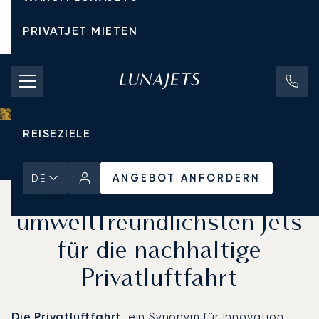
PRIVATJET MIETEN
CHARTERPREISE
PRIVATJETS
REISEZIELE
Startseite
Aktuelles und Einblicke
ANGEBOT ANFORDERN
ANGEBOT ANFORDERN
DE
Top 3 der
umweltfreundlichsten Jets
für die nachhaltige
Privatluftfahrt
Die Privatluftfahrt
, ein Synonym für Innovation,