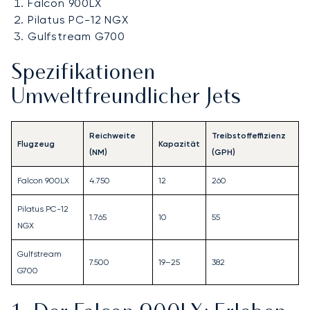
Falcon 900LX
Pilatus PC-12 NGX
Gulfstream G700
Spezifikationen
Umweltfreundlicher Jets
Reichweite
Treibstoffeffizienz
Flugzeug
Kapazität
(NM)
(GPH)
Falcon 900LX
4.750
12
260
Pilatus PC-12
1.765
10
55
NGX
Gulfstream
7.500
19–25
382
G700