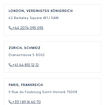
LONDON, VEREINIGTES KÖNIGREICH
42 Berkeley Square
W1J 5AW
+44 2074 095 095
ZÜRICH, SCHWEIZ
Dianastrasse 5
8002
+41 44 810 12 12
PARIS, FRANKREICH
9 Rue du Faubourg Saint-Honoré
75008
+33 1 89 16 40 70