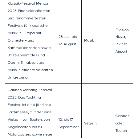
Klassik-Festival Menton
2023: Eines der ältesten
und renommiertesten
Festivals für klassische
Monaco,
Musik in Europa mit
28. Juli bis
Nizza,
Orchester- und
Musik
12. August
Riviera
Kammerkonzerten sowie
Airport
Jazz-Ensembles und
Opern. Ein absolutes
Muss in einer fabelhaften
Umgebung.
Cannes Yachting Festival
2023: Das Yachting
Festival ist eine jährliche
Fachmesse, auf der eine
Cannes
Vielzahl von Booten, von
12. bis 17.
Segeln
oder
Segelbooten bis zu
September
Toulon
Motorbooten, sowie neue