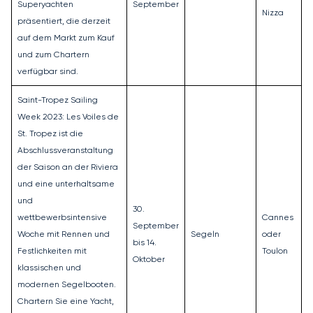
Superyachten
September
Nizza
präsentiert, die derzeit
auf dem Markt zum Kauf
und zum Chartern
verfügbar sind.
Saint-Tropez Sailing
Week 2023: Les Voiles de
St. Tropez ist die
Abschlussveranstaltung
der Saison an der Riviera
und eine unterhaltsame
und
30.
wettbewerbsintensive
Cannes
September
Woche mit Rennen und
Segeln
oder
bis 14.
Festlichkeiten mit
Toulon
Oktober
klassischen und
modernen Segelbooten.
Chartern Sie eine Yacht,