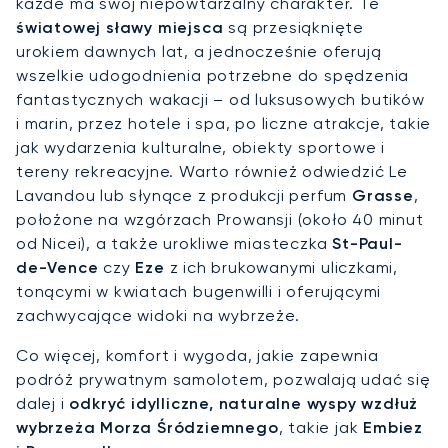
każde ma swój niepowtarzalny charakter. Te
światowej sławy miejsca
są przesiąknięte
urokiem dawnych lat, a jednocześnie oferują
wszelkie udogodnienia potrzebne do spędzenia
fantastycznych wakacji – od luksusowych butików
i marin, przez hotele i spa, po liczne atrakcje, takie
jak wydarzenia kulturalne, obiekty sportowe i
tereny rekreacyjne. Warto również odwiedzić Le
Lavandou lub słynące z produkcji perfum
Grasse
,
położone na wzgórzach Prowansji (około 40 minut
od Nicei), a także urokliwe miasteczka
St-Paul-
de-Vence
czy
Eze
z ich brukowanymi uliczkami,
tonącymi w kwiatach bugenwilli i oferującymi
zachwycające widoki na wybrzeże.
Co więcej, komfort i wygoda, jakie zapewnia
podróż prywatnym samolotem, pozwalają udać się
dalej i
odkryć idylliczne, naturalne wyspy wzdłuż
wybrzeża Morza Śródziemnego
, takie jak
Embiez