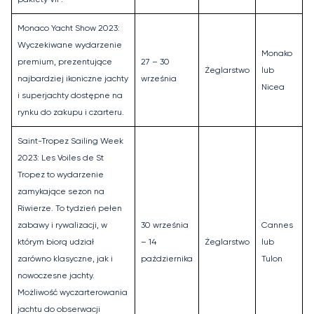
Monaco Yacht Show 2023:
Wyczekiwane wydarzenie
Monako
premium, prezentujące
27 – 30
Żeglarstwo
lub
najbardziej ikoniczne jachty
września
Nicea
i superjachty dostępne na
rynku do zakupu i czarteru.
Saint-Tropez Sailing Week
2023: Les Voiles de St
Tropez to wydarzenie
zamykające sezon na
Riwierze. To tydzień pełen
zabawy i rywalizacji, w
30 września
Cannes
którym biorą udział
– 14
Żeglarstwo
lub
zarówno klasyczne, jak i
października
Tulon
nowoczesne jachty.
Możliwość wyczarterowania
jachtu do obserwacji