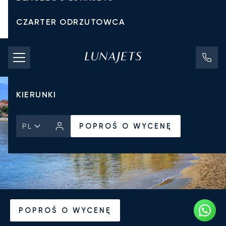
CZARTER ODRZUTOWCA
KOSZTY CZARTERU
PRYWATNE ODRZUTOWCE
KIERUNKI
POPROŚ O WYCENĘ
PL
Strona Główna
Wiadomości i Perspektywy
POPROŚ O WYCENĘ