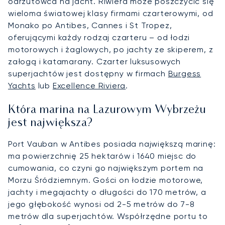
odrzutowca na jacht. Riwiera może poszczycić się
wieloma światowej klasy firmami czarterowymi, od
Monako po Antibes, Cannes i St Tropez,
oferującymi każdy rodzaj czarteru – od łodzi
motorowych i żaglowych, po jachty ze skiperem, z
załogą i katamarany. Czarter luksusowych
superjachtów jest dostępny w firmach
Burgess
Yachts
lub
Excellence Riviera
.
Która marina na Lazurowym Wybrzeżu
jest największa?
Port Vauban w Antibes posiada największą marinę:
ma powierzchnię 25 hektarów i 1640 miejsc do
cumowania, co czyni go największym portem na
Morzu Śródziemnym. Gości on łodzie motorowe,
jachty i megajachty o długości do 170 metrów, a
jego głębokość wynosi od 2-5 metrów do 7-8
metrów dla superjachtów. Współrzędne portu to