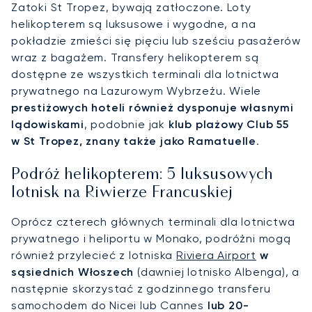
Zatoki St Tropez, bywają zatłoczone. Loty
helikopterem są luksusowe i wygodne, a na
pokładzie zmieści się pięciu lub sześciu pasażerów
wraz z bagażem. Transfery helikopterem są
dostępne ze wszystkich terminali dla lotnictwa
prywatnego na Lazurowym Wybrzeżu. Wiele
prestiżowych hoteli również dysponuje własnymi
lądowiskami
, podobnie jak
klub plażowy Club 55
w St Tropez, znany także jako Ramatuelle
.
Podróż helikopterem: 5 luksusowych
lotnisk na Riwierze Francuskiej
Oprócz czterech głównych terminali dla lotnictwa
prywatnego i heliportu w Monako, podróżni mogą
również przylecieć z lotniska
Riviera Airport
w
sąsiednich Włoszech
(dawniej lotnisko Albenga), a
następnie skorzystać z godzinnego transferu
samochodem do Nicei lub Cannes
lub 20-