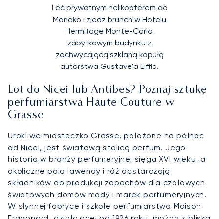
Leć prywatnym helikopterem do
Monako i zjedz brunch w Hotelu
Hermitage Monte-Carlo,
zabytkowym budynku z
zachwycającą szklaną kopułą
autorstwa Gustave'a Eiffla.
Lot do Nicei lub Antibes? Poznaj sztukę
perfumiarstwa Haute Couture w
Grasse
Urokliwe miasteczko Grasse, położone na północ
od Nicei, jest światową stolicą perfum. Jego
historia w branży perfumeryjnej sięga XVI wieku, a
okoliczne pola lawendy i róż dostarczają
składników do produkcji zapachów dla czołowych
światowych domów mody i marek perfumeryjnych.
W słynnej fabryce i szkole perfumiarstwa Maison
Fragonard, działającej od 1926 roku, można z bliska