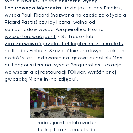
Warto również odkryć
sekretne wyspy
Lazurowego Wybrzeża
, takie jak Ile des Embiez,
wyspa Paul-Ricard (nazwana na cześć założyciela
Ricard Pastis) czy idylliczna, wolna od
samochodów wyspa Porquerolles. Można
wyczarterować jacht
z St Tropez lub
zarezerwować przelot helikopterem z LunaJets
na Ile des Embiez. Szczególnie urokliwym punktem
podróży jest lądowanie na lądowisku hotelu
Mas
du Langoustiers
na wyspie Porquerolles i kolacja
we wspaniałej
restauracji l'Olivier
, wyróżnionej
gwiazdką Michelin (na zdjęciu).
Podróż jachtem lub czarter
helikoptera z LunaJets do