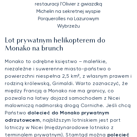
restauracji l'Olivier z gwiazdką
Michelin na sekretnej wyspie
Porquerolles na Lazurowym
Wybrzeżu
Lot prywatnym helikopterem do
Monako na brunch
Monako to odrębne księstwo – maleńkie,
niezależne i suwerenne miasto-państwo o
powierzchni niespełna 2,5 km², z własnym prawem i
rodziną królewską, Grimaldi. Warto zaznaczyć, że
między Francją a Monako nie ma granicy, co
pozwala na łatwy dojazd samochodem z Nicei
malowniczą nadmorską drogą Corniche. Jeśli chcą
Państwo
dolecieć do Monako prywatnym
odrzutowcem
, najbliższym lotniskiem jest port
lotniczy w Nicei (międzynarodowe lotnisko z
terminalem prywatnym). Stamtąd można
polecieć