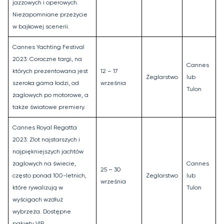
jazzowych i operowych.
Niezapomniane przeżycie
w bajkowej scenerii.
Cannes Yachting Festival
2023: Coroczne targi, na
Cannes
których prezentowana jest
12 – 17
Żeglarstwo
lub
szeroka gama łodzi, od
września
Tulon
żaglowych po motorowe, a
także światowe premiery.
Cannes Royal Regatta
2023: Zlot najstarszych i
najpiękniejszych jachtów
żaglowych na świecie,
Cannes
25 – 30
często ponad 100-letnich,
Żeglarstwo
lub
września
które rywalizują w
Tulon
wyścigach wzdłuż
wybrzeża. Dostępne
pakiety VIP.