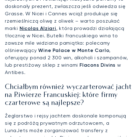
doskonały prezent, zwłaszcza jeśli odwiedza się
Grasse. W Nicei i Cannes wciąż produkuje się
rzemieślniczą oliwę z oliwek – warto poszukać
marki
Nicolas Alziari
, która prowadzi działającą
tłocznię w Nicei. Butelki francuskiego wina to
zawsze mile widziana pamiątka: polecamy
olśniewający
Wine Palace w Monte Carlo
,
oferujący ponad 2 300 win, alkoholi i szampanów,
lub prestiżowy sklep z winami
Flacons Divins
w
Antibes.
Chciałbym również wyczarterować jacht
na Riwierze Francuskiej: które firmy
czarterowe są najlepsze?
Żeglarstwo i rejsy jachtem doskonale komponują
się z podróżą prywatnym odrzutowcem, a
LunaJets może zorganizować transfery z