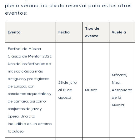
pleno verano, no olvide reservar para estos otros
eventos:
Tipo de
Evento
Fecha
Vuele a
evento
Festival de Música
Clásica de Menton 2023:
Uno de los festivales de
música clásica más
Mónaco,
antiguos y prestigiosos
28 de julio
Niza,
de Europa, con
al 12 de
Música
Aeropuerto
conciertos orquestales y
agosto
de la
de cámara, así como
Riviera
conjuntos de jazz y
ópera. Una cita
ineludible en un entorno
fabuloso.