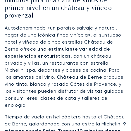
minutos para una cata de vinos de
primer nivel en un château y viñedo
provenzal
Autodenominado «un paraíso salvaje y natural,
hogar de una icónica finca vinícola», el suntuoso
hotel y viñedo de cinco estrellas Château de
Berne ofrece
una estimulante variedad de
experiencias enoturísticas
, con un château
privado y villas, un restaurante con estrella
Michelin, spa, deportes y clases de cocina. Para
los amantes del vino,
Château de Berne
produce
vino tinto, blanco y rosado Côtes de Provence, y
los visitantes pueden disfrutar de visitas guiadas
por sumilleres, clases de cata y talleres de
enología.
Tiempo de vuelo en helicóptero hasta el Château
de Berne, galardonado con una estrella Michelin:
9
minutos desde Saint-Tropez; 10 minutos desde