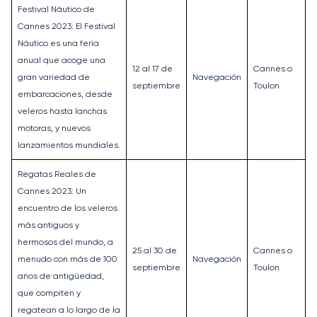
Festival Náutico de
Cannes 2023: El Festival
Náutico es una feria
anual que acoge una
12 al 17 de
Cannes o
gran variedad de
Navegación
septiembre
Toulon
embarcaciones, desde
veleros hasta lanchas
motoras, y nuevos
lanzamientos mundiales.
Regatas Reales de
Cannes 2023: Un
encuentro de los veleros
más antiguos y
hermosos del mundo, a
25 al 30 de
Cannes o
menudo con más de 100
Navegación
septiembre
Toulon
años de antigüedad,
que compiten y
regatean a lo largo de la