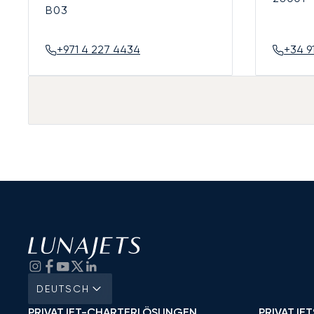
B03
+971 4 227 4434
+34 9
DEUTSCH
PRIVATJET-CHARTERLÖSUNGEN
PRIVATJET