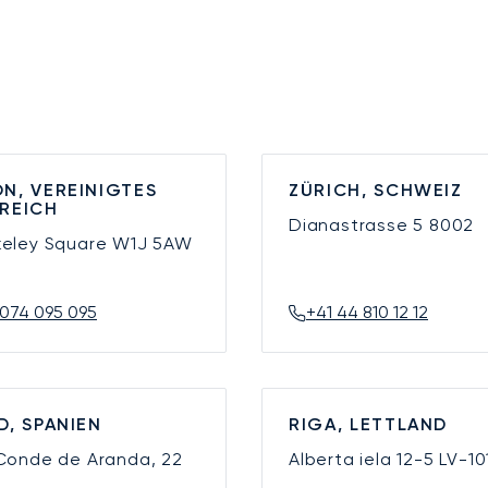
N, VEREINIGTES
ZÜRICH, SCHWEIZ
REICH
Dianastrasse 5
8002
keley Square
W1J 5AW
074 095 095
+41 44 810 12 12
D, SPANIEN
RIGA, LETTLAND
 Conde de Aranda, 22
Alberta iela 12-5
LV-10