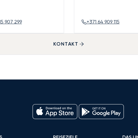
15 907 299
+371 64 909 115
KONTAKT
S
REISEZIELE
DAS U