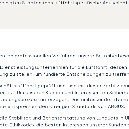
einigten Staaten (das luftfahrtspezifische Äquivalent 
ellenten professionellen Verfahren, unsere Betreiberb
tes Dienstleistungsunternehmen für die Luftfahrt, desse
ng zu stellen, um fundierte Entscheidungen zu treffe
häftsluftfahrt geprüft und sind mit dieser Zertifizieru
ert ist. Um unseren Kunden und Interessenten Sicherhei
fizierungsprozess unterzogen. Das umfassende intern
isse entsprechen den strengen Standards von ARGUS.
zielle Stabilität und Berichterstattung von LunaJets i
te Ethikkodex die besten Interessen unserer Kunden b