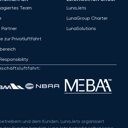
gagiertes Team
LunaJets
e
LunaGroup Charter
 Partner
LunaSolutions
ke zur Privatluftfahrt
bereich
Responsibility
schäftsluftfahrt:
ugbetreibern und dem Kunden. LunaJets organisiert