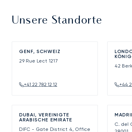
Unsere Standorte
GENF, SCHWEIZ
LONDO
KÖNIG
29 Rue Lect
1217
42 Ber
+41 22 782 12 12
+44 2
DUBAI, VEREINIGTE
MADRI
ARABISCHE EMIRATE
C. del
DIFC - Gate District 4, Office
28001