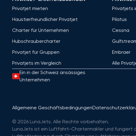
Privatjet mieten
Privatjets 
Haustierfreundlicher Privatjet
Pilatus
Charter für Unternehmen
Cessna
Hubschraubercharter
Gulfstrea
Privatjet für Gruppen
Embraer
Privatjets im Vergleich
Alle Privat
Ein in der Schweiz ansässiges
Unternehmen
Allgemeine Geschäftsbedingungen
Datenschutzerklär
© 2026 LunaJets. Alle Rechte vorbehalten.
LunaJets ist ein Luftfahrt-Chartermakler und fungiert 