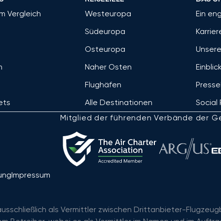
im Vergleich
Westeuropa
Ein en
Südeuropa
Karrier
Osteuropa
Unsere
m
Naher Osten
Einblic
Flughäfen
Presse
jets
Alle Destinationen
Social 
Mitglied der führenden Verbände der Ge
ung
Impressum
ausschließlich als Vermittler zwischen Drittanbieter-Flugze