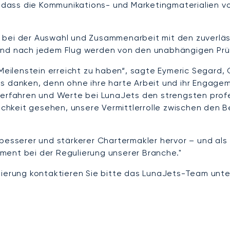
g, dass die Kommunikations- und Marketingmaterialien
 bei der Auswahl und Zusammenarbeit mit den zuverläs
 und nach jedem Flug werden von den unabhängigen Pr
n Meilenstein erreicht zu haben“, sagte Eymeric Segar
s danken, denn ohne ihre harte Arbeit und ihr Engageme
 Verfahren und Werte bei LunaJets den strengsten pro
lichkeit gesehen, unsere Vermittlerrolle zwischen den 
besserer und stärkerer Chartermakler hervor – und als
ment bei der Regulierung unserer Branche."
ierung kontaktieren Sie bitte das LunaJets-Team unter 