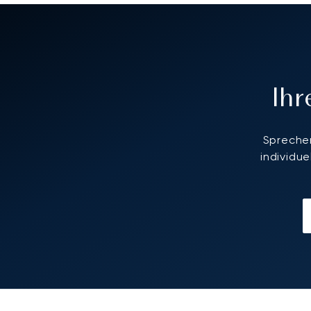
Ih
Sprechen
individu