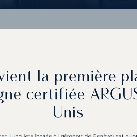
vient la première p
igne certifiée ARGU
Unis
et, LunaJets (basée à l'aéroport de Genève) est aujou