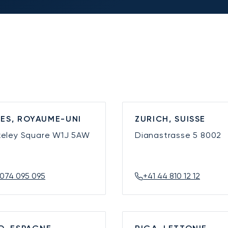
ES, ROYAUME-UNI
ZURICH, SUISSE
keley Square
W1J 5AW
Dianastrasse 5
8002
074 095 095
+41 44 810 12 12