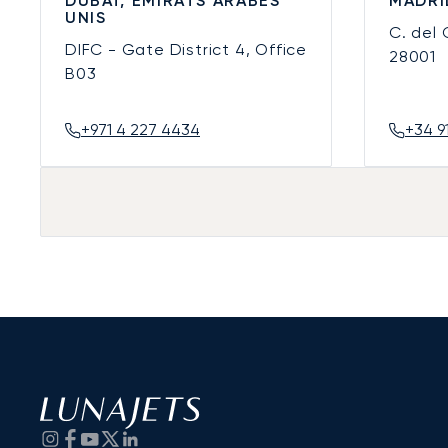
DUBAÏ, ÉMIRATS ARABES
MADRI
UNIS
C. del
DIFC - Gate District 4, Office
28001
B03
+971 4 227 4434
+34 9