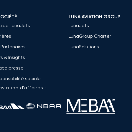
SOCIÉTÉ
LUNA AVIATION GROUP
quipe LunaJets
LunaJets
rières
LunaGroup Charter
 Partenaires
LunaSolutions
s & Insights
ace presse
ponsabilité sociale
viation d'affaires :