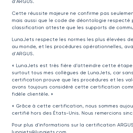
d'ARGUS.
Cette réussite majeure ne confirme pas seulement 
mais aussi que le code de déontologie respecté pa
classification atteste que les supports de commu
LunaJets respecte les normes les plus élevées de 
au monde, et les procédures opérationnelles, av
d'ARGUS.
« LunaJets est très fière d'atteindre cette étap
surtout tous mes collègues de LunaJets, car sans 
certification prouve que les procédures et les v
avons toujours considéré cette certification com
fidèle clientèle. »
« Grâce à cette certification, nous sommes aujour
certifié hors des États-Unis. Nous remercions s
Pour plus d'informations sur la certification ARGU
lunajets@lunajets.com.