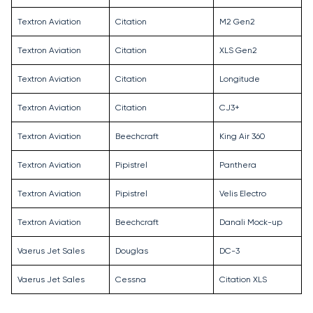
Textron Aviation
Citation
M2 Gen2
Textron Aviation
Citation
XLS Gen2
Textron Aviation
Citation
Longitude
Textron Aviation
Citation
CJ3+
Textron Aviation
Beechcraft
King Air 360
Textron Aviation
Pipistrel
Panthera
Textron Aviation
Pipistrel
Velis Electro
Textron Aviation
Beechcraft
Danali Mock-up
Vaerus Jet Sales
Douglas
DC-3
Vaerus Jet Sales
Cessna
Citation XLS