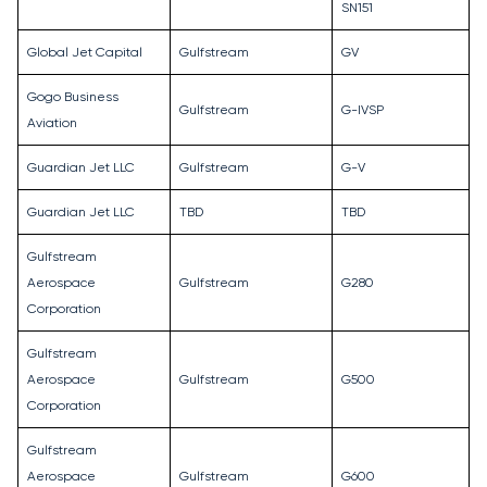
SN151
Global Jet Capital
Gulfstream
GV
Gogo Business
Gulfstream
G-IVSP
Aviation
Guardian Jet LLC
Gulfstream
G-V
Guardian Jet LLC
TBD
TBD
Gulfstream
Aerospace
Gulfstream
G280
Corporation
Gulfstream
Aerospace
Gulfstream
G500
Corporation
Gulfstream
Aerospace
Gulfstream
G600