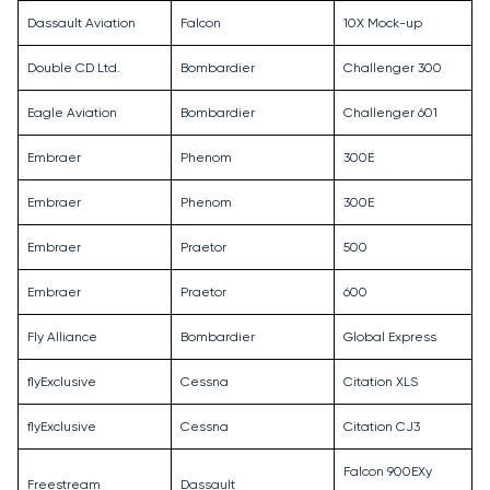
Dassault Aviation
Falcon
10X Mock-up
Double CD Ltd.
Bombardier
Challenger 300
Eagle Aviation
Bombardier
Challenger 601
Embraer
Phenom
300E
Embraer
Phenom
300E
Embraer
Praetor
500
Embraer
Praetor
600
Fly Alliance
Bombardier
Global Express
flyExclusive
Cessna
Citation XLS
flyExclusive
Cessna
Citation CJ3
Falcon 900EXy
Freestream
Dassault