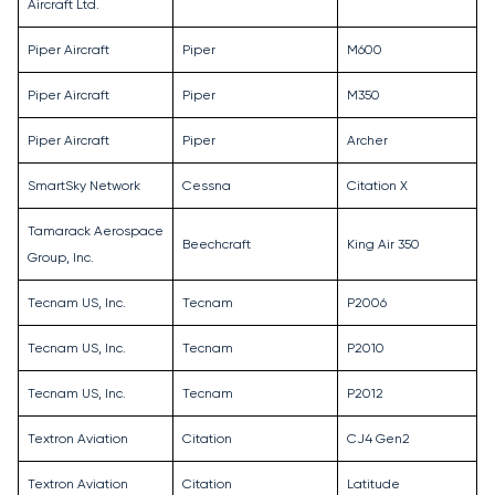
Aircraft Ltd.
Piper Aircraft
Piper
M600
Piper Aircraft
Piper
M350
Piper Aircraft
Piper
Archer
SmartSky Network
Cessna
Citation X
Tamarack Aerospace
Beechcraft
King Air 350
Group, Inc.
Tecnam US, Inc.
Tecnam
P2006
Tecnam US, Inc.
Tecnam
P2010
Tecnam US, Inc.
Tecnam
P2012
Textron Aviation
Citation
CJ4 Gen2
Textron Aviation
Citation
Latitude