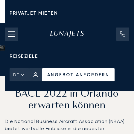
PRIVATJET MIETEN
CHARTERPREISE
PRIVATJETS
REISEZIELE
Startseite
Aktuelles und Einblicke
ANGEBOT ANFORDERN
ANGEBOT ANFORDERN
DE
Was Sie von der NBAA-
BACE 2022 in Orlando
erwarten können
Die National Business Aircraft Association (NBAA)
bietet wertvolle Einblicke in die neuesten