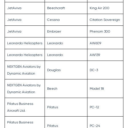
JetAviva
Beechcraft
King Air 200
JetAviva
Cessna
Citation Sovereign
JetAviva
Embraer
Phenom 300
Leonardo Helicopters
Leonardo
AW609
Leonardo Helicopters
Leonardo
AW139
NEXTGEN Aviators by
Douglas
DC-3
Dynamic Aviation
NEXTGEN Aviators by
Beech
Model 18
Dynamic Aviation
Pilatus Business
Pilatus
PC-12
Aircraft Ltd.
Pilatus Business
Pilatus
PC-24