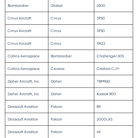
Bombardier
Global
6500
Cirrus Aircraft
Cirrus
SF50
Cirrus Aircraft
Cirrus
SF50
Cirrus Aircraft
Cirrus
SR22
Collins Aerospace
Bombardier
Challenger 605
Collins Aerospace
Cessna
Citation CJ1+
Daher Aircraft, Inc.
Daher
TBM960
Daher Aircraft, Inc.
Daher
Kodiak 900
Dassault Aviation
Falcon
8X
Dassault Aviation
Falcon
2000LXS
Dassault Aviation
Falcon
6X