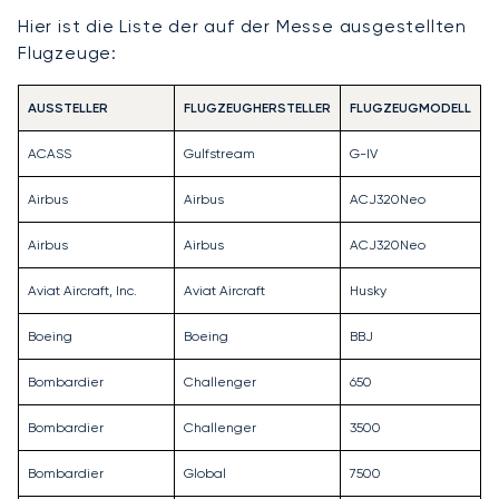
Hier ist die Liste der auf der Messe ausgestellten
Flugzeuge:
AUSSTELLER
FLUGZEUGHERSTELLER
FLUGZEUGMODELL
ACASS
Gulfstream
G-IV
Airbus
Airbus
ACJ320Neo
Airbus
Airbus
ACJ320Neo
Aviat Aircraft, Inc.
Aviat Aircraft
Husky
Boeing
Boeing
BBJ
Bombardier
Challenger
650
Bombardier
Challenger
3500
Bombardier
Global
7500