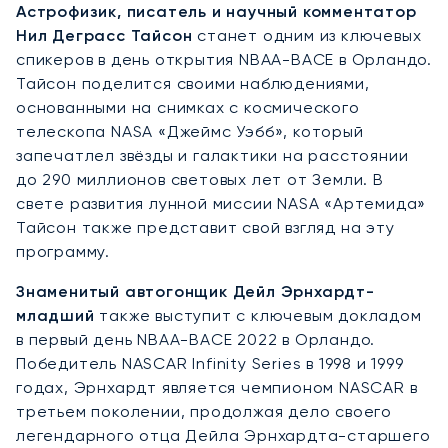
Астрофизик, писатель и научный комментатор
Нил Деграсс Тайсон
станет одним из ключевых
спикеров в день открытия NBAA-BACE в Орландо.
Тайсон поделится своими наблюдениями,
основанными на снимках с космического
телескопа NASA «Джеймс Уэбб», который
запечатлел звёзды и галактики на расстоянии
до 290 миллионов световых лет от Земли. В
свете развития лунной миссии NASA «Артемида»
Тайсон также представит свой взгляд на эту
программу.
Знаменитый автогонщик Дейл Эрнхардт-
младший
также выступит с ключевым докладом
в первый день NBAA-BACE 2022 в Орландо.
Победитель NASCAR Infinity Series в 1998 и 1999
годах, Эрнхардт является чемпионом NASCAR в
третьем поколении, продолжая дело своего
легендарного отца Дейла Эрнхардта-старшего