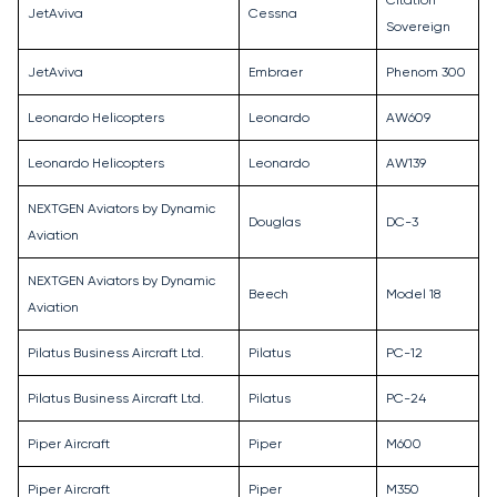
Citation
JetAviva
Cessna
Sovereign
JetAviva
Embraer
Phenom 300
Leonardo Helicopters
Leonardo
AW609
Leonardo Helicopters
Leonardo
AW139
NEXTGEN Aviators by Dynamic
Douglas
DC-3
Aviation
NEXTGEN Aviators by Dynamic
Beech
Model 18
Aviation
Pilatus Business Aircraft Ltd.
Pilatus
PC-12
Pilatus Business Aircraft Ltd.
Pilatus
PC-24
Piper Aircraft
Piper
M600
Piper Aircraft
Piper
M350