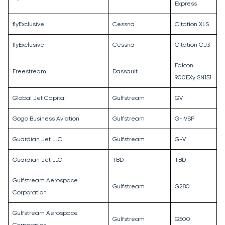
Express
flyExclusive
Cessna
Citation XLS
flyExclusive
Cessna
Citation CJ3
Falcon
Freestream
Dassault
900EXy SN151
Global Jet Capital
Gulfstream
GV
Gogo Business Aviation
Gulfstream
G-IVSP
Guardian Jet LLC
Gulfstream
G-V
Guardian Jet LLC
TBD
TBD
Gulfstream Aerospace
Gulfstream
G280
Corporation
Gulfstream Aerospace
Gulfstream
G500