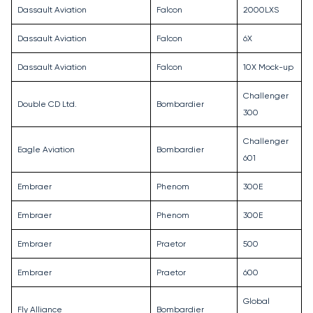
Dassault Aviation
Falcon
2000LXS
Dassault Aviation
Falcon
6X
Dassault Aviation
Falcon
10X Mock-up
Challenger
Double CD Ltd.
Bombardier
300
Challenger
Eagle Aviation
Bombardier
601
Embraer
Phenom
300E
Embraer
Phenom
300E
Embraer
Praetor
500
Embraer
Praetor
600
Global
Fly Alliance
Bombardier