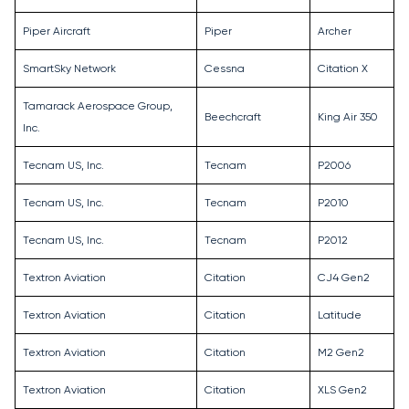
Piper Aircraft
Piper
Archer
SmartSky Network
Cessna
Citation X
Tamarack Aerospace Group,
Beechcraft
King Air 350
Inc.
Tecnam US, Inc.
Tecnam
P2006
Tecnam US, Inc.
Tecnam
P2010
Tecnam US, Inc.
Tecnam
P2012
Textron Aviation
Citation
CJ4 Gen2
Textron Aviation
Citation
Latitude
Textron Aviation
Citation
M2 Gen2
Textron Aviation
Citation
XLS Gen2