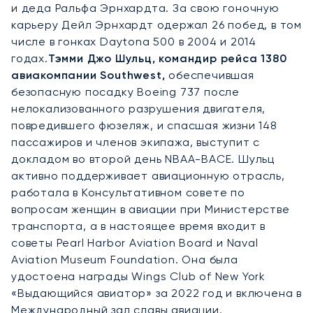
и деда Ральфа Эрнхардта. За свою гоночную
карьеру Дейл Эрнхардт одержал 26 побед, в том
числе в гонках Daytona 500 в 2004 и 2014
годах.
Тэмми Джо Шульц, командир рейса 1380
авиакомпании Southwest,
обеспечившая
безопасную посадку Boeing 737 после
нелокализованного разрушения двигателя,
повредившего фюзеляж, и спасшая жизни 148
пассажиров и членов экипажа, выступит с
докладом во второй день NBAA-BACE. Шульц
активно поддерживает авиационную отрасль,
работала в Консультативном совете по
вопросам женщин в авиации при Министерстве
транспорта, а в настоящее время входит в
советы Pearl Harbor Aviation Board и Naval
Aviation Museum Foundation. Она была
удостоена награды Wings Club of New York
«Выдающийся авиатор» за 2022 год и включена в
Международный зал славы авиации.