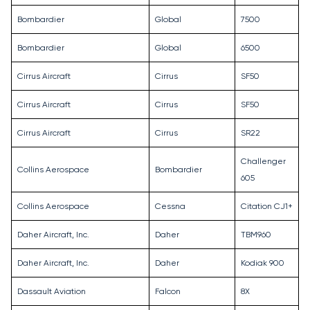
Bombardier
Global
7500
Bombardier
Global
6500
Cirrus Aircraft
Cirrus
SF50
Cirrus Aircraft
Cirrus
SF50
Cirrus Aircraft
Cirrus
SR22
Challenger
Collins Aerospace
Bombardier
605
Collins Aerospace
Cessna
Citation CJ1+
Daher Aircraft, Inc.
Daher
TBM960
Daher Aircraft, Inc.
Daher
Kodiak 900
Dassault Aviation
Falcon
8X