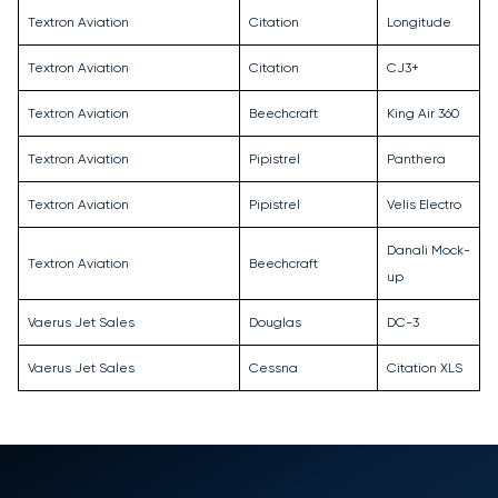
Textron Aviation
Citation
Longitude
Textron Aviation
Citation
CJ3+
Textron Aviation
Beechcraft
King Air 360
Textron Aviation
Pipistrel
Panthera
Textron Aviation
Pipistrel
Velis Electro
Danali Mock-
Textron Aviation
Beechcraft
up
Vaerus Jet Sales
Douglas
DC-3
Vaerus Jet Sales
Cessna
Citation XLS