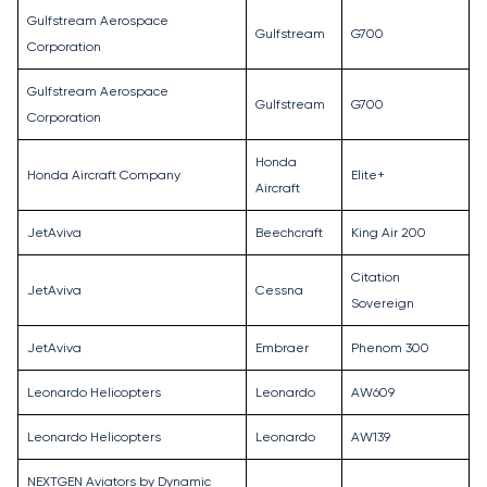
Gulfstream Aerospace
Gulfstream
G700
Corporation
Gulfstream Aerospace
Gulfstream
G700
Corporation
Honda
Honda Aircraft Company
Elite+
Aircraft
JetAviva
Beechcraft
King Air 200
Citation
JetAviva
Cessna
Sovereign
JetAviva
Embraer
Phenom 300
Leonardo Helicopters
Leonardo
AW609
Leonardo Helicopters
Leonardo
AW139
NEXTGEN Aviators by Dynamic