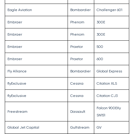
Eagle Aviation
Bombardier
Challenger 601
Embraer
Phenom
300E
Embraer
Phenom
300E
Embraer
Praetor
500
Embraer
Praetor
600
Fly Alliance
Bombardier
Global Express
flyExclusive
Cessna
Citation XLS
flyExclusive
Cessna
Citation CJ3
Falcon 900EXy
Freestream
Dassault
SN151
Global Jet Capital
Gulfstream
GV