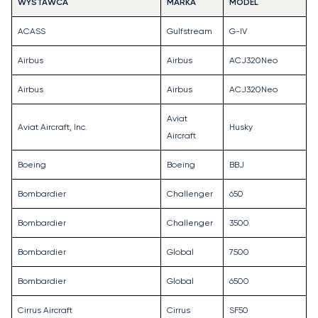
WYSTAWCA
MARKA
MODEL
ACASS
Gulfstream
G-IV
Airbus
Airbus
ACJ320Neo
Airbus
Airbus
ACJ320Neo
Aviat
Aviat Aircraft, Inc.
Husky
Aircraft
Boeing
Boeing
BBJ
Bombardier
Challenger
650
Bombardier
Challenger
3500
Bombardier
Global
7500
Bombardier
Global
6500
Cirrus Aircraft
Cirrus
SF50