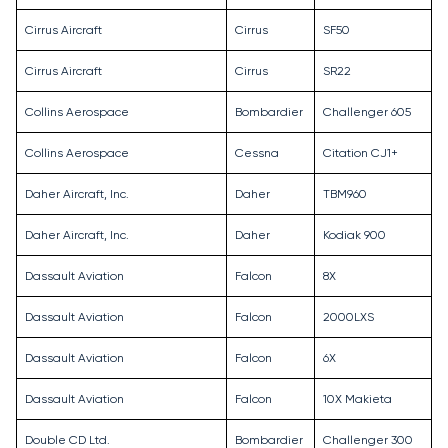
Cirrus Aircraft
Cirrus
SF50
Cirrus Aircraft
Cirrus
SR22
Collins Aerospace
Bombardier
Challenger 605
Collins Aerospace
Cessna
Citation CJ1+
Daher Aircraft, Inc.
Daher
TBM960
Daher Aircraft, Inc.
Daher
Kodiak 900
Dassault Aviation
Falcon
8X
Dassault Aviation
Falcon
2000LXS
Dassault Aviation
Falcon
6X
Dassault Aviation
Falcon
10X Makieta
Double CD Ltd.
Bombardier
Challenger 300