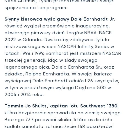
NASA Artemis, Tyson przedstawi również swoje
spojrzenie na ten program.
Słynny kierowca wyścigowy Dale Earnhardt Jr.
również wygłosi przemówienie inauguracyjne,
otwierając pierwszy dzień targów NBAA-BACE
2022 w Orlando. Dwukrotny zdobywca tytułu
mistrzowskiego w serii NASCAR Infinity Series w
latach 1998 i 1999, Earnhardt jest mistrzem NASCAR
trzeciej generacji, idąc w ślady swojego
legendarnego ojca, Dale'a Earnhardta Sr., oraz
dziadka, Ralpha Earnhardta. W swojej karierze
wyścigowej Dale Earnhardt odniósł 26 zwycięstw,
w tym w prestiżowym wyścigu Daytona 500 w
2004 i 2014 roku.
Tammie Jo Shults, kapitan lotu Southwest 1380
,
która bezpiecznie sprowadziła na ziemię swojego
Boeinga 737 po awarii silnika, która uszkodziła
kadłub samolotu, ratując życie 148 pasażerów i