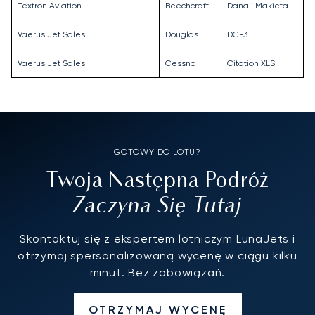
Textron Aviation
Beechcraft
Danali Makieta
Vaerus Jet Sales
Douglas
DC-3
Vaerus Jet Sales
Cessna
Citation XLS
GOTOWY DO LOTU?
Twoja Następna Podróż
Zaczyna Się Tutaj
Skontaktuj się z ekspertem lotniczym LunaJets i
otrzymaj spersonalizowaną wycenę w ciągu kilku
minut. Bez zobowiązań.
OTRZYMAJ WYCENĘ