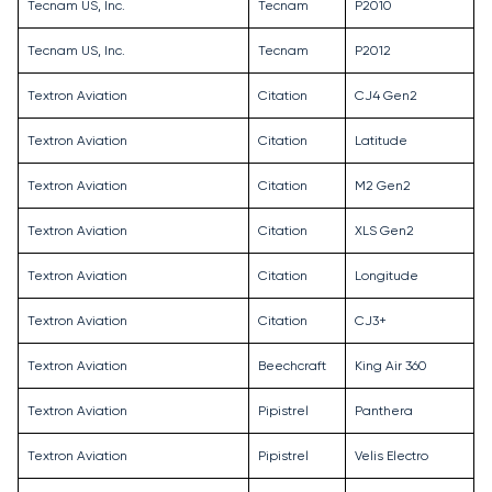
Tecnam US, Inc.
Tecnam
P2010
Tecnam US, Inc.
Tecnam
P2012
Textron Aviation
Citation
CJ4 Gen2
Textron Aviation
Citation
Latitude
Textron Aviation
Citation
M2 Gen2
Textron Aviation
Citation
XLS Gen2
Textron Aviation
Citation
Longitude
Textron Aviation
Citation
CJ3+
Textron Aviation
Beechcraft
King Air 360
Textron Aviation
Pipistrel
Panthera
Textron Aviation
Pipistrel
Velis Electro