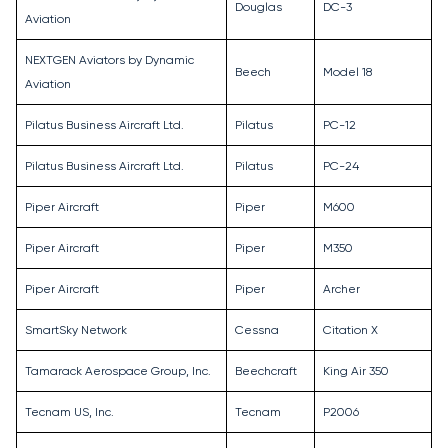
Douglas
DC-3
Aviation
NEXTGEN Aviators by Dynamic
Beech
Model 18
Aviation
Pilatus Business Aircraft Ltd.
Pilatus
PC-12
Pilatus Business Aircraft Ltd.
Pilatus
PC-24
Piper Aircraft
Piper
M600
Piper Aircraft
Piper
M350
Piper Aircraft
Piper
Archer
SmartSky Network
Cessna
Citation X
Tamarack Aerospace Group, Inc.
Beechcraft
King Air 350
Tecnam US, Inc.
Tecnam
P2006