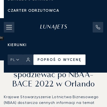
CZARTER ODRZUTOWCA
KOSZTY CZARTERU
PRYWATNE ODRZUTOWCE
KIERUNKI
Strona Główna
Wiadomości i Perspektywy
POPROŚ O WYCENĘ
POPROŚ O WYCENĘ
PL
Czego można się
spodziewać po NBAA-
BACE 2022 w Orlando
Krajowe Stowarzyszenie Lotnictwa Biznesowego
(NBAA) dostarcza cennych informacji na temat