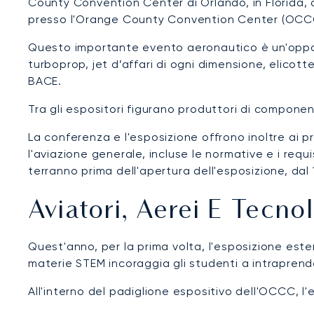
County Convention Center di Orlando, in Florida, 
presso l'Orange County Convention Center (OCCC)
Questo importante evento aeronautico è un'opport
turboprop, jet d’affari di ogni dimensione, elicot
BACE.
Tra gli espositori figurano produttori di componen
La conferenza e l'esposizione offrono inoltre ai 
l'aviazione generale, incluse le normative e i requi
terranno prima dell'apertura dell'esposizione, dal 1
Aviatori, Aerei E Tecn
Quest'anno, per la prima volta, l'esposizione es
materie STEM incoraggia gli studenti a intraprende
All'interno del padiglione espositivo dell'OCCC, l'