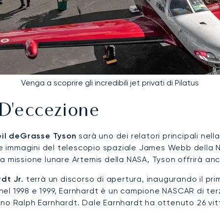
Venga a scoprire gli incredibili jet privati di Pilatus
 D'eccezione
Neil deGrasse Tyson
sarà uno dei relatori principali ne
lle immagini del telescopio spaziale James Webb della N
ella missione lunare Artemis della NASA, Tyson offrirà an
dt Jr.
terrà un discorso di apertura, inaugurando il p
es nel 1998 e 1999, Earnhardt è un campione NASCAR di t
o Ralph Earnhardt. Dale Earnhardt ha ottenuto 26 vittor