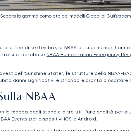
Scopra la gamma completa dei modelli Global di Gulfstream
da alla fine di settembre, la NBAA e i suoi membri hanno 
istrarsi al database
NBAA Humanitarian Emergency Res
vest del "Sunshine State", le strutture della NBAA-BAC
to danni significativi e Orlando è pronta a ospitare l
 Sulla NBAA
n la mappa degli stand e altre utili funzionalità per ai
BAA Events per dispositivi iOS e Android.
isodio podcast
per aiutare i partecipanti a pianificare l