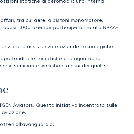
sizioni statiche di aeromobili: una interna
ffari, tra cui aerei a pistoni monomotore,
nno, quasi 1.000 aziende parteciperanno alla NBAA-
anutenzione e assistenza e aziende tecnologiche.
 approfondire le tematiche che riguardano
corsi, seminari e workshop, alcuni dei quali si
ne
GEN Aviators. Questa iniziativa incentrata sulle
'aviazione.
otteri all'avanguardia.