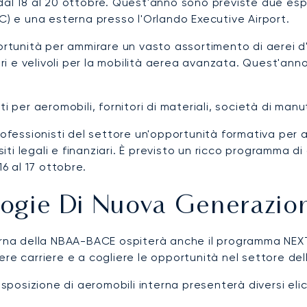
dal 18 al 20 ottobre. Quest'anno sono previste due espo
 e una esterna presso l'Orlando Executive Airport.
unità per ammirare un vasto assortimento di aerei d'a
teri e velivoli per la mobilità aerea avanzata. Quest'a
ti per aeromobili, fornitori di materiali, società di m
professionisti del settore un'opportunità formativa per
siti legali e finanziari. È previsto un ricco programma di 
6 al 17 ottobre.
ologie Di Nuova Generazio
terna della NBAA-BACE ospiterà anche il programma NEXT
re carriere e a cogliere le opportunità nel settore dell
esposizione di aeromobili interna presenterà diversi elic