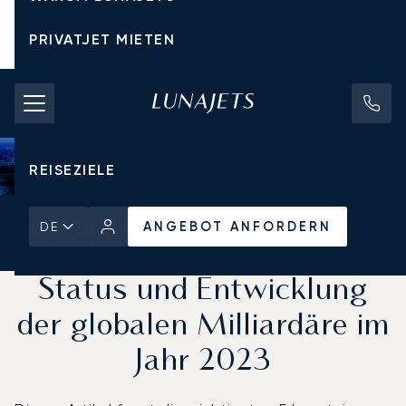
PRIVATJET MIETEN
CHARTERPREISE
PRIVATJETS
REISEZIELE
Startseite
Aktuelles und Einblicke
ANGEBOT ANFORDERN
DE
ANGEBOT ANFORDERN
Status und Entwicklung
der globalen Milliardäre im
Jahr 2023