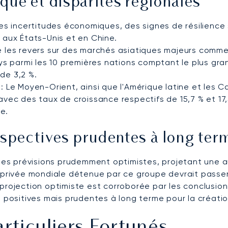
que et disparités régionales
les incertitudes économiques, des signes de résilienc
aux États-Unis et en Chine.
é les revers sur des marchés asiatiques majeurs comme 
ys parmi les 10 premières nations comptant le plus gr
de 3,2 %.
: Le Moyen-Orient, ainsi que l'Amérique latine et les
vec des taux de croissance respectifs de 15,7 % et 17
e.
rspectives prudentes à long ter
des prévisions prudemment optimistes, projetant une 
se privée mondiale détenue par ce groupe devrait passer 
projection optimiste est corroborée par les conclusio
 positives mais prudentes à long terme pour la créatio
ticuliers Fortunés