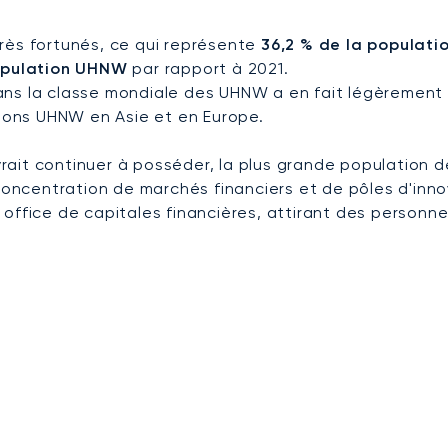
très fortunés, ce qui représente
36,2 % de la populat
population UHNW
par rapport à 2021.
 dans la classe mondiale des UHNW a en fait légèremen
ions UHNW en Asie et en Europe.
ait continuer à posséder, la plus grande population de
e concentration de marchés financiers et de pôles d'in
 office de capitales financières, attirant des personn