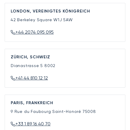
LONDON, VEREINIGTES KÖNIGREICH
42 Berkeley Square
W1J 5AW
+44 2074 095 095
ZÜRICH, SCHWEIZ
Dianastrasse 5
8002
+41 44 810 12 12
PARIS, FRANKREICH
9 Rue du Faubourg Saint-Honoré
75008
+33 1 89 16 40 70