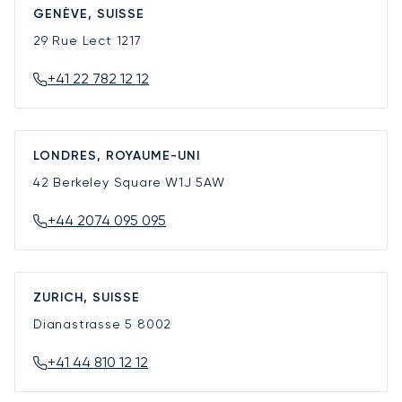
GENÈVE, SUISSE
29 Rue Lect
1217
+41 22 782 12 12
LONDRES, ROYAUME-UNI
42 Berkeley Square
W1J 5AW
+44 2074 095 095
ZURICH, SUISSE
Dianastrasse 5
8002
+41 44 810 12 12