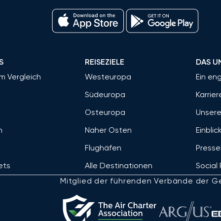
S
REISEZIELE
DAS U
im Vergleich
Westeuropa
Ein en
Südeuropa
Karrier
Osteuropa
Unsere
m
Naher Osten
Einblic
Flughäfen
Presse
jets
Alle Destinationen
Social 
Mitglied der führenden Verbände der Ge