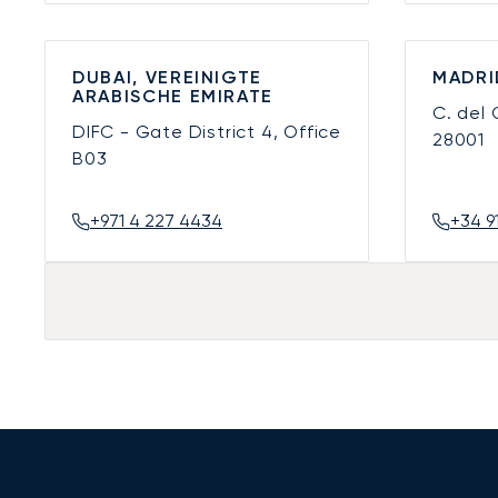
DUBAI, VEREINIGTE
MADRI
ARABISCHE EMIRATE
C. del
DIFC - Gate District 4, Office
28001
B03
+971 4 227 4434
+34 9