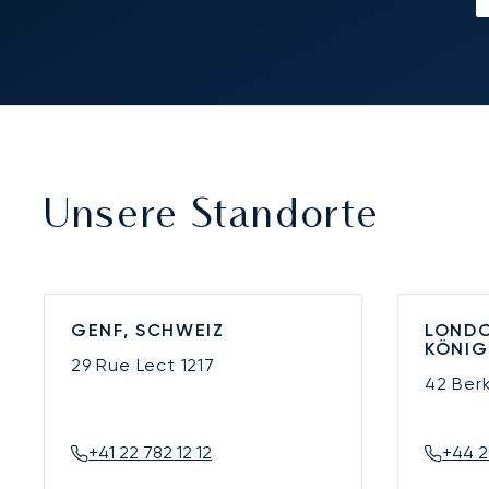
Unsere Standorte
GENF, SCHWEIZ
LONDO
KÖNIG
29 Rue Lect
1217
42 Ber
+41 22 782 12 12
+44 2