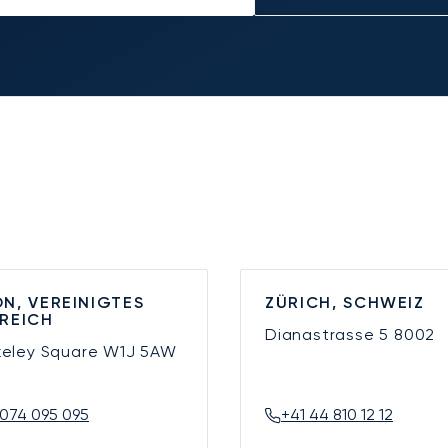
N, VEREINIGTES
ZÜRICH, SCHWEIZ
REICH
Dianastrasse 5
8002
keley Square
W1J 5AW
074 095 095
+41 44 810 12 12