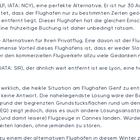
, IATA: NCY), eine perfekte Alternative. Er ist nur 30 
t, dass der Flughafen nur zu bestimmten Zeiten geöff
 entfernt liegt. Dieser Flughafen hat die gleichen Ein
ine frühzeitige Buchung ist daher unbedingt ratsam.
lternativen für Ihren Privatflug. Eine davon ist der Flu
mmense Vorteil dieses Flughafens ist, dass er weder Sl
über den kommerziellen Flugverkehr allzu viele Gedanke
IATA: SIR), der ähnlich weit entfernt ist wie Lyon, eine 
 wirklich, die heikle Situation am Flughafen Genf zu en
 keine Antwort. Die naheliegendste Lösung wäre der 
ufgrund der begrenzten Grundstücksflächen rund um den 
CEQ) zeigt jedoch, dass es auch andere Lösungsansätz
nd damit leisere) Flugzeuge in Cannes landen. Würde
szeiten landen, ohne jemanden zu stören.
 zu einem der alternativen Flughäfen in diesem Winter z