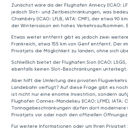
Zunächst wäre da der Flughafen Annecy (ICAO: LFLP
jedoch Slot- und Zeitbeschränkungen, was bedeute
Chambéry (ICAO: LFLB, IATA: CMF), der etwa 90 km
der Wintersaison ein hohes Verkehrsaufkommen. E
Etwas weiter entfernt gibt es jedoch zwei weitere A
Frankreich, etwa 155 km von Genf entfernt. Der i
Privatjets die Möglichkeit zu landen, ohne sich 
Schließlich bietet der Flughafen Sion (ICAO: LSGS, 
ebenfalls keinen Slot-Beschränkungen unterliegt.
Aber hilft die Umleitung des privaten Flugverkehrs
Landebahn verfügt? Auf diese Frage gibt es noch
ist nicht nur eine enorme Investition, sondern a
Flughafen Cannes-Mandelieu (ICAO: LFMD, IATA: 
Tonnagebeschränkungen dürfen dort modernere (u
Privatjets vor oder nach den offiziellen Öffnung
Für weitere Informationen oder um Ihren Privatjet