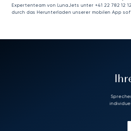
Expertenteam von LunaJets unter +41 22 782 12 12
durch das Herunterladen unserer mobilen App sof
Ih
Sprechen
individu