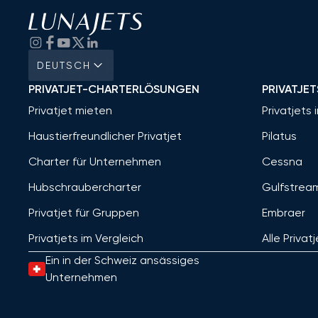
DEUTSCH
PRIVATJET-CHARTERLÖSUNGEN
PRIVATJET
Privatjet mieten
Privatjets 
Haustierfreundlicher Privatjet
Pilatus
Charter für Unternehmen
Cessna
Hubschraubercharter
Gulfstrea
Privatjet für Gruppen
Embraer
Privatjets im Vergleich
Alle Privat
Ein in der Schweiz ansässiges
Unternehmen