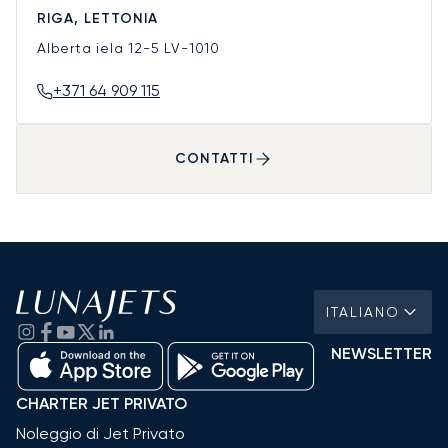
RIGA, LETTONIA
Alberta iela 12-5
LV-1010
+371 64 909 115
CONTATTI
ITALIANO
NEWSLETTER
CHARTER JET PRIVATO
Noleggio di Jet Privato