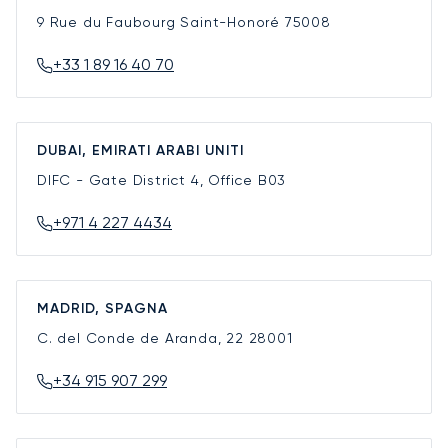
9 Rue du Faubourg Saint-Honoré
75008
+33 1 89 16 40 70
DUBAI, EMIRATI ARABI UNITI
DIFC - Gate District 4, Office B03
+971 4 227 4434
MADRID, SPAGNA
C. del Conde de Aranda, 22
28001
+34 915 907 299