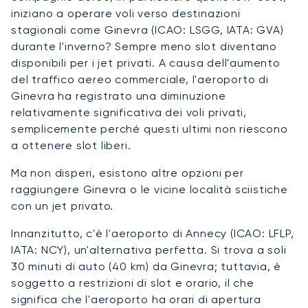
iniziano a operare voli verso destinazioni
stagionali come Ginevra (ICAO: LSGG, IATA: GVA)
durante l'inverno? Sempre meno slot diventano
disponibili per i jet privati. A causa dell'aumento
del traffico aereo commerciale, l'aeroporto di
Ginevra ha registrato una diminuzione
relativamente significativa dei voli privati,
semplicemente perché questi ultimi non riescono
a ottenere slot liberi.
Ma non disperi, esistono altre opzioni per
raggiungere Ginevra o le vicine località sciistiche
con un jet privato.
Innanzitutto, c'è l'aeroporto di Annecy (ICAO: LFLP,
IATA: NCY), un'alternativa perfetta. Si trova a soli
30 minuti di auto (40 km) da Ginevra; tuttavia, è
soggetto a restrizioni di slot e orario, il che
significa che l'aeroporto ha orari di apertura