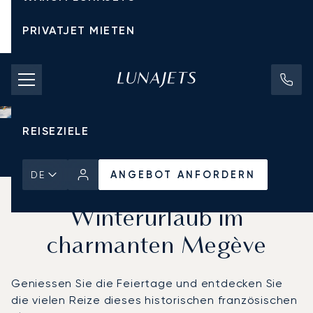
PRIVATJET MIETEN
CHARTERPREISE
PRIVATJETS
REISEZIELE
Startseite
Aktuelles und Einblicke
ANGEBOT ANFORDERN
ANGEBOT ANFORDERN
DE
Ein zauberhafter
Winterurlaub im
charmanten Megève
Geniessen Sie die Feiertage und entdecken Sie
die vielen Reize dieses historischen französischen