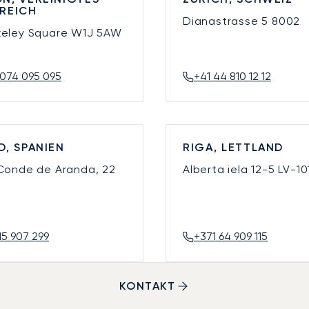
REICH
Dianastrasse 5
8002
keley Square
W1J 5AW
074 095 095
+41 44 810 12 12
D, SPANIEN
RIGA, LETTLAND
 Conde de Aranda, 22
Alberta iela 12-5
LV-10
15 907 299
+371 64 909 115
KONTAKT