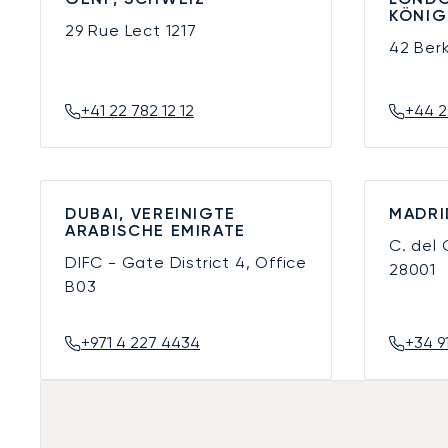
KÖNIG
29 Rue Lect
1217
42 Ber
+41 22 782 12 12
+44 2
DUBAI, VEREINIGTE
MADRI
ARABISCHE EMIRATE
C. del
DIFC - Gate District 4, Office
28001
B03
+971 4 227 4434
+34 9