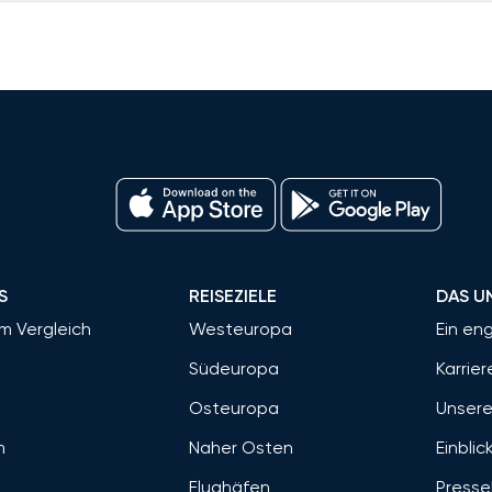
S
REISEZIELE
DAS U
im Vergleich
Westeuropa
Ein en
Südeuropa
Karrier
Osteuropa
Unsere
m
Naher Osten
Einblic
Flughäfen
Presse