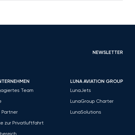
NEWSLETTER
NTERNEHMEN
LUNA AVIATION GROUP
gagiertes Team
LunaJets
e
LunaGroup Charter
 Partner
LunaSolutions
ke zur Privatluftfahrt
bereich