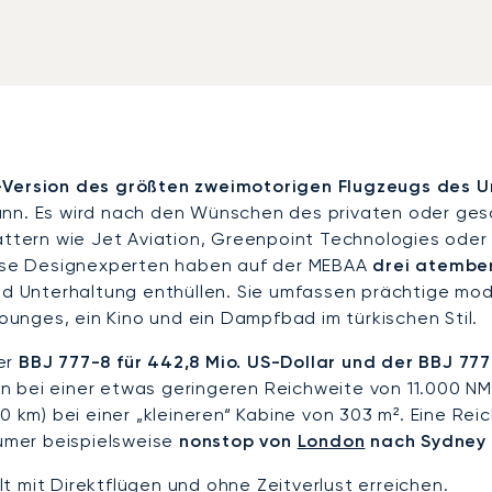
P-Version des größten zweimotorigen Flugzeugs des 
nn. Es wird nach den Wünschen des privaten oder gesc
attern wie Jet Aviation, Greenpoint Technologies oder 
Diese Designexperten haben auf der MEBAA
drei atembe
und Unterhaltung enthüllen. Sie umfassen prächtige m
unges, ein Kino und ein Dampfbad im türkischen Stil.
er
BBJ 777-8 für 442,8 Mio. US-Dollar und der BBJ 777-
n bei einer etwas geringeren Reichweite von 11.000 NM
0 km) bei einer „kleineren“ Kabine von 303 m². Eine Re
ümer beispielsweise
nonstop von
London
nach Sydney 
t mit Direktflügen und ohne Zeitverlust erreichen.