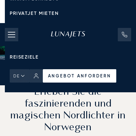
PRIVATJET MIETEN
CHARTERPREISE
PRIVATJETS
REISEZIELE
Startseite
Aktuelles und Einblicke
ANGEBOT ANFORDERN
ANGEBOT ANFORDERN
DE
Erleben Sie die
faszinierenden und
magischen Nordlichter in
Norwegen