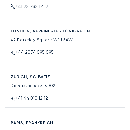
+41 22 782 12 12
LONDON, VEREINIGTES KÖNIGREICH
42 Berkeley Square
W1J 5AW
+44 2074 095 095
ZÜRICH, SCHWEIZ
Dianastrasse 5
8002
+41 44 810 12 12
PARIS, FRANKREICH