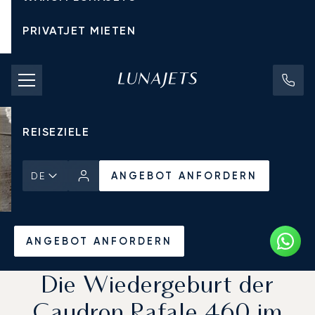
PRIVATJET MIETEN
CHARTERPREISE
PRIVATJETS
REISEZIELE
ANGEBOT ANFORDERN
DE
Startseite
Aktuelles und Einblicke
ANGEBOT ANFORDERN
Die Wiedergeburt der
Caudron Rafale 460 im