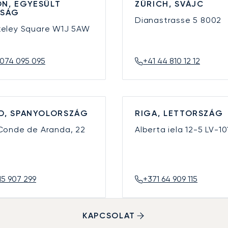
N, EGYESÜLT
ZÜRICH, SVÁJC
YSÁG
Dianastrasse 5
8002
keley Square
W1J 5AW
074 095 095
+41 44 810 12 12
D, SPANYOLORSZÁG
RIGA, LETTORSZÁG
 Conde de Aranda, 22
Alberta iela 12-5
LV-10
15 907 299
+371 64 909 115
KAPCSOLAT