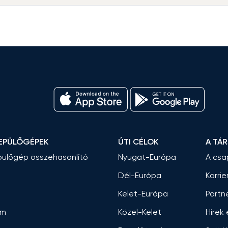
EPÜLŐGÉPEK
ÚTI CÉLOK
A TÁ
ülőgép összehasonlító
Nyugat-Európa
A csa
Dél-Európa
Karrie
Kelet-Európa
Partn
am
Közel-Kelet
Hírek