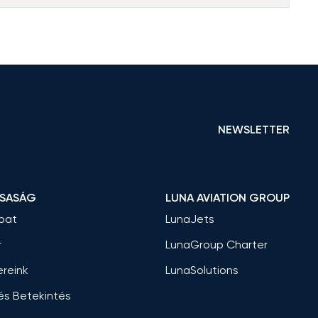
NEWSLETTER
RSASÁG
LUNA AVIATION GROUP
pat
LunaJets
r
LunaGroup Charter
ereink
LunaSolutions
 és Betekintés