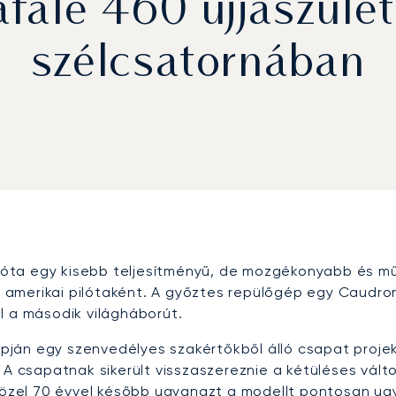
fale 460 újjászületé
szélcsatornában
pilóta egy kisebb teljesítményű, de mozgékonyabb és m
merikai pilótaként. A győztes repülőgép egy Caudron 
l a második világháborút.
ján egy szenvedélyes szakértőkből álló csapat projek
 A csapatnak sikerült visszaszereznie a kétüléses vált
. Közel 70 évvel később ugyanazt a modellt pontosan u