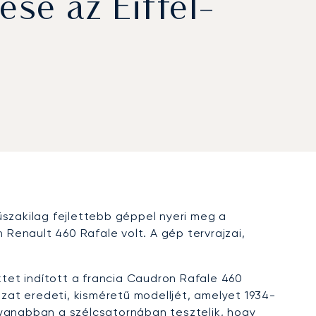
se az Eiffel-
űszakilag fejlettebb géppel nyeri meg a
Renault 460 Rafale volt. A gép tervrajzai,
tet indított a francia Caudron Rafale 460
ozat eredeti, kisméretű modelljét, amelyet 1934-
gyanabban a szélcsatornában tesztelik, hogy