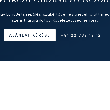
vetkező Utazása
egy LunaJets repülési szakértővel, és percek alatt meg
szerinti árajánlatát. Kötelezettségmentes.
AJÁNLAT KÉRÉSE
+41 22 782 12 12