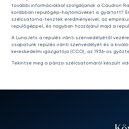
további információkkal szolgáljanak a Caudron Raf
korábban repülőgép-hajtóműveket is gyártott? Ere
szélcsatorna-tesztek eredményeivel, az empirikus
repülőgéppel, és nagyban hozzájárul majd a rep
A LunaJets a repülés iránti szenvedélyétől vezér
csapatunk repülés iránti szenvedélyét és a kivál
kereskedelmi igazgatója (CCO), az 1936-os győzte
Tekintse meg a párizsi szélcsatornáról készült vid