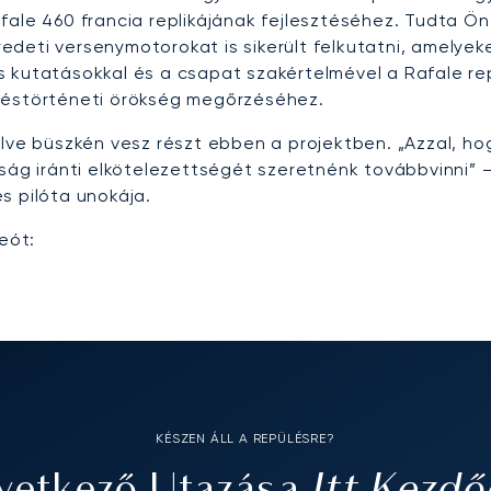
ale 460 francia replikájának fejlesztéséhez. Tudta Ön,
deti versenymotorokat is sikerült felkutatni, amelyeke
 kutatásokkal és a csapat szakértelmével a Rafale rep
üléstörténeti örökség megőrzéséhez.
elve büszkén vesz részt ebben a projektben. „Azzal, ho
óság iránti elkötelezettségét szeretnénk továbbvinni” 
s pilóta unokája.
eót:
KÉSZEN ÁLL A REPÜLÉSRE?
Itt Kezdő