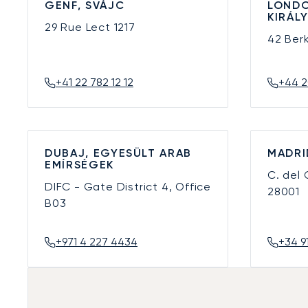
GENF, SVÁJC
LONDO
KIRÁL
29 Rue Lect
1217
42 Ber
+41 22 782 12 12
+44 2
DUBAJ, EGYESÜLT ARAB
MADRI
EMÍRSÉGEK
C. del
DIFC - Gate District 4, Office
28001
B03
+971 4 227 4434
+34 9