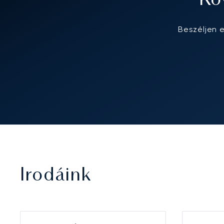
Kö
Beszéljen 
Irodáink