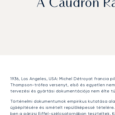
A Caudron Ra
1936, Los Angeles, USA: Michel Détroyat francia 
Thompson-trófea versenyt, első és egyetlen nem a
tervezési és gyártási dokumentációja nem élte tú
Történelmi dokumentumok empirikus kutatása alap
újjáépítésére és ismételt repülőképessé tételére.
ben a párizsi Eiffel-szélcsatornában teszteltek