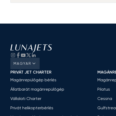
MAGYAR
PRIVÁT JET CHARTER
MAGÁNR
Magánrepülőgép bérlés
Magánrep
Állatbarát magánrepülőgép
Pilatus
Vállalati Charter
Cessna
Privát helikopterbérlés
Gulfstre