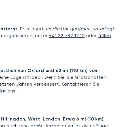
entfernt
. Er ist
rund um die Uhr geöffnet, unterliegt
zu organisieren, unter
+41 22 782 12 12
oder
füllen
westlich von Oxford und 62 mi (110 km) vom
 Seine Lage ist ideal, wenn Sie die Grafschaften
etzten Jahren verbessert. Kontaktieren Sie
lar
aus.
k Hillingdon, West-London. Etwa 6 mi (10 km)
g auch eine große Anzahl privater ziviler Flüge