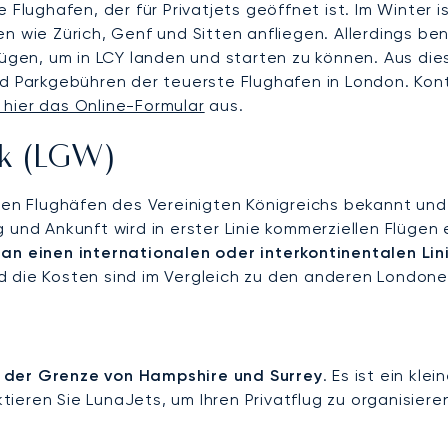
ughafen, der für Privatjets geöffnet ist. Im Winter is
n wie Zürich, Genf und Sitten anfliegen. Allerdings ben
gen, um in LCY landen und starten zu können. Aus die
d Parkgebühren der teuerste Flughafen in London. Konta
e hier das Online-Formular
aus.
ck (LGW)
nalen Flughäfen des Vereinigten Königreichs bekannt 
g und Ankunft wird in erster Linie kommerziellen Flüge
 an einen internationalen oder interkontinentalen Lin
d die Kosten sind im Vergleich zu den anderen Londone
n der Grenze von Hampshire und Surrey
. Es ist ein kle
ktieren Sie LunaJets, um Ihren Privatflug zu organisiere