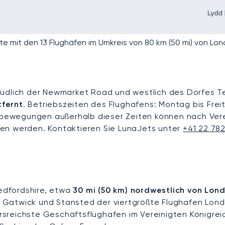
te mit den 13 Flughäfen im Umkreis von 80 km (50 mi) von Lo
südlich der Newmarket Road und westlich des Dorfes 
tfernt
. Betriebszeiten des Flughafens: Montag bis Frei
lugbewegungen außerhalb dieser Zeiten können nach Ver
en werden. Kontaktieren Sie LunaJets unter
+41 22 782
edfordshire, etwa
30 mi (50 km) nordwestlich von Lon
, Gatwick und Stansted der viertgrößte Flughafen London
hrsreichste Geschäftsflughafen im Vereinigten Königreic