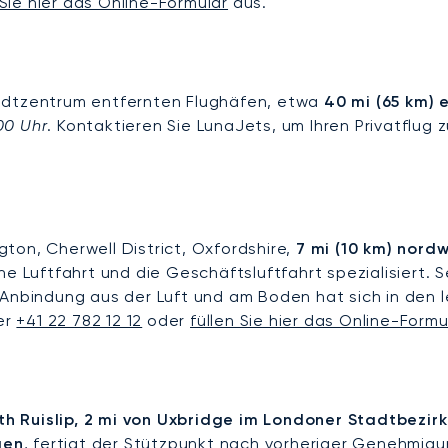
 Sie hier das Online-Formular
aus.
tadtzentrum entfernten Flughäfen, etwa
40 mi (65 km) 
00 Uhr
. Kontaktieren Sie LunaJets, um Ihren Privatflug 
ngton, Cherwell District, Oxfordshire,
7 mi (10 km) nord
eine Luftfahrt und die Geschäftsluftfahrt spezialisiert.
 Anbindung aus der Luft und am Boden hat sich in den l
ter
+41 22 782 12 12
oder
füllen Sie hier das Online-Formu
uth Ruislip, 2 mi von Uxbridge im Londoner Stadtbezir
gen
, fertigt der Stützpunkt nach vorheriger Genehmigun