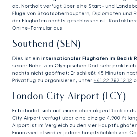
ab. Northolt verfügt über eine Start- und Landeba
Flüge von Staatsoberhäuptern, Diplomaten und Re
der Flughafen nachts geschlossen ist. Kontaktiere
Online-Formular
aus.
Southend (SEN)
Dies ist ein
internationaler Flughafen im Bezirk 
seiner Nähe zum Olympischen Dorf sehr praktisch.
nachts nicht geöffnet: Er schließt 45 Minuten nac
Privatflug zu organisieren, unter
+41 22 782 12 12
o
London City Airport (LCY)
Er befindet sich auf einem ehemaligen Dockland
City Airport verfügt über eine einzige 4.900 ft la
Airport ist im Vergleich zu den vier Hauptflughä
Finanzviertel wird er jedoch hauptsächlich von 