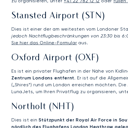
zu organisieren, unter
+41 22 782 12 12
oder
füllen
Stansted Airport (STN)
Dies ist einer der am weitesten vom Londoner S
jedoch Nachtflugbeschränkungen von 23:30 bis 6:
Sie hier das Online-Formular
aus.
Oxford Airport (OXF)
Es ist ein privater Flughafen in der Nähe von Kidli
Zentrum Londons entfernt
. Er ist auf die Allgem
(„Shires“) rund um London erreichen möchten. Die
LunaJets, um Ihren Privatflug zu organisieren, un
Northolt (NHT)
Dies ist ein
Stützpunkt der Royal Air Force in So
nördlich des Flughafens London Heathrow gele