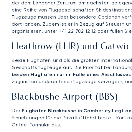
der dem Londoner Zentrum am nächsten gelegene Fl
eine Reihe von Fluggesellschaften Skidestinatione
Flugzeuge müssen über besondere Optionen verfü
dort landen. Zudem ist er in Bezug auf Steuern un
organisieren, unter
+41 22 782 12 12
oder
füllen Si
Heathrow (LHR) und Gatwi
Beide Flughäfen sind als die größten internatio
Geschäftsflugzeuge auf. Die Priorität bei Landun
beiden Flughäfen nur im Falle eines Anschlusses
zugunsten anderer Linienflugzeuge verzögern, un
Blackbushe Airport (BBS)
Der
Flughafen Blackbushe in Camberley liegt a
Einrichtungen für die Privatluftfahrt bietet. Konta
Online-Formular
aus.