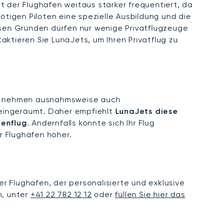
t der Flughafen weitaus stärker frequentiert, da
ötigen Piloten eine spezielle Ausbildung und die
sen Gründen dürfen nur wenige Privatflugzeuge
ktieren Sie LunaJets, um Ihren Privatflug zu
und nehmen ausnahmsweise auch
n eingeräumt. Daher empfiehlt
LunaJets diese
ienflug
. Andernfalls könnte sich Ihr Flug
r Flughäfen höher.
iner Flughafen, der personalisierte und exklusive
n, unter
+41 22 782 12 12
oder
füllen Sie hier das