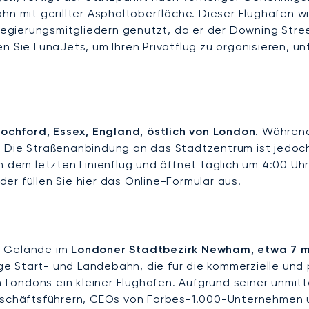
hn mit gerillter Asphaltoberfläche. Dieser Flughafen wi
gierungsmitgliedern genutzt, da er der Downing Stree
n Sie LunaJets, um Ihren Privatflug zu organisieren, u
Rochford, Essex, England, östlich von London
. Während
 Die Straßenanbindung an das Stadtzentrum ist jedoch 
h dem letzten Linienflug und öffnet täglich um 4:00 Uh
der
füllen Sie hier das Online-Formular
aus.
s-Gelände im
Londoner Stadtbezirk Newham, etwa 7 mi 
nge Start- und Landebahn, die für die kommerzielle und 
fen Londons ein kleiner Flughafen. Aufgrund seiner unm
Geschäftsführern, CEOs von Forbes-1.000-Unternehmen u