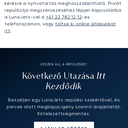
kérésre a nyitvatartás meghosszabbítható. Privát
repülőútja megszervezéséhez lépjen kapcsolatba
a LunaJets-cel a
+41 22 782 12 12
-es
telefonszámon, vagy
töltse ki online űrlapunkat
itt
.
KÉSZEN ÁLL A REPÜLÉSRE?
Itt
Következő Utazása
Kezdődik
Beszéljen egy LunaJets repülési szakértővel, és
percek alatt megkapja igény szerinti árajánlatát.
Kötelezettségmentes.