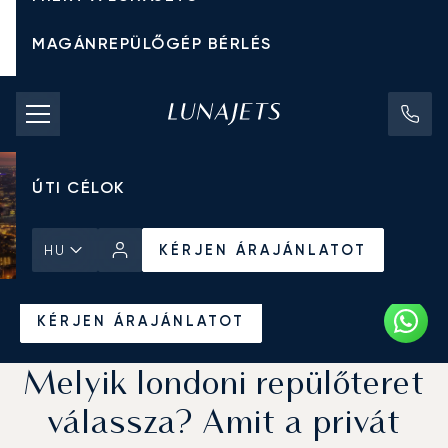
MAGÁNREPÜLŐGÉP BÉRLÉS
CHARTER ÁRAK
MAGÁNREPÜLŐGÉPEK
ÚTI CÉLOK
KÉRJEN ÁRAJÁNLATOT
HU
Kezdőlap
Hírek és Betekintés
KÉRJEN ÁRAJÁNLATOT
Melyik londoni repülőteret
válassza? Amit a privát