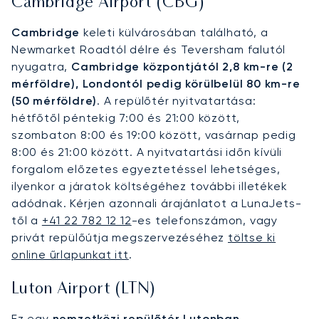
Cambridge Airport (CBG)
Cambridge
keleti külvárosában található, a
Newmarket Roadtól délre és Teversham falutól
nyugatra,
Cambridge központjától 2,8 km-re (2
mérföldre), Londontól pedig körülbelül 80 km-re
(50 mérföldre)
. A repülőtér nyitvatartása:
hétfőtől péntekig 7:00 és 21:00 között,
szombaton 8:00 és 19:00 között, vasárnap pedig
8:00 és 21:00 között. A nyitvatartási időn kívüli
forgalom előzetes egyeztetéssel lehetséges,
ilyenkor a járatok költségéhez további illetékek
adódnak. Kérjen azonnali árajánlatot a LunaJets-
től a
+41 22 782 12 12
-es telefonszámon, vagy
privát repülőútja megszervezéséhez
töltse ki
online űrlapunkat itt
.
Luton Airport (LTN)
Ez egy
nemzetközi repülőtér Lutonban,