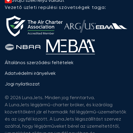
Svájci székhelyű vállalat
Vezető üzleti repülési szövetségek tagja:
Általános szerződési feltételek
Adatvédelmi irányelvek
Jogi nyilatkozat
© 2026 LunaJets. Minden jog fenntartva.
A LunaJets légijármű-charter bróker, és kizárólag
közvetítőként jár el harmadik fél légijármű-üzemeltetők
és az ügyfél között. A LunaJets légiszállítást szervez
azáltal, hogy légijárműveket bérel az üzemeltetőtől,