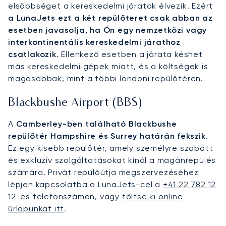
elsőbbséget a kereskedelmi járatok élvezik. Ezért
a LunaJets ezt a két repülőteret csak abban az
esetben javasolja, ha Ön egy nemzetközi vagy
interkontinentális kereskedelmi járathoz
csatlakozik
. Ellenkező esetben a járata késhet
más kereskedelmi gépek miatt, és a költségek is
magasabbak, mint a többi londoni repülőtéren.
Blackbushe Airport (BBS)
A
Camberley-ben található Blackbushe
repülőtér Hampshire és Surrey határán fekszik
.
Ez egy kisebb repülőtér, amely személyre szabott
és exkluzív szolgáltatásokat kínál a magánrepülés
számára. Privát repülőútja megszervezéséhez
lépjen kapcsolatba a LunaJets-cel a
+41 22 782 12
12
-es telefonszámon, vagy
töltse ki online
űrlapunkat itt
.