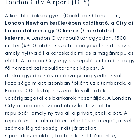
London City Airport (LCY)
A korábbi dokknegyed (Docklands) területén,
London Newham kerületében található, a City of
Londontól mintegy 10 km-re (7 mérföldre)
keletre
. A London City repülőtér egyetlen, 1500
méter (4900 láb) hosszú futópályával rendelkezik,
amely nyitva áll a kereskedelmi és a magánrepülés
előtt. A London City egy kis repülőtér London négy
fő nemzetközi repülőteréhez képest. A
dokknegyedhez és a pénzügyi negyedhez való
közelsége miatt azonban főként üzletemberek, a
Forbes 1000 listáján szereplő vállalatok
vezérigazgatói és bankárok használják. A London
City a London központjához legközelebbi
repülőtér, amely nyitva áll a privát jetek előtt. A
repülőtér forgalma télen jelentősen megnő, mivel
számos légitársaság indít járatokat
síparadicsomokba, többek között Zürichbe,