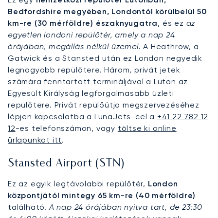
Bedfordshire megyében, Londontól körülbelül 50
km-re (30 mérföldre) északnyugatra
, és ez
az
egyetlen londoni repülőtér, amely a nap 24
órájában, megállás nélkül üzemel
. A Heathrow, a
Gatwick és a Stansted után ez London negyedik
legnagyobb repülőtere. Három, privát jetek
számára fenntartott termináljával a Luton az
Egyesült Királyság legforgalmasabb üzleti
repülőtere. Privát repülőútja megszervezéséhez
lépjen kapcsolatba a LunaJets-cel a
+41 22 782 12
12
-es telefonszámon, vagy
töltse ki online
űrlapunkat itt
.
Stansted Airport (STN)
Ez az egyik legtávolabbi repülőtér,
London
központjától mintegy 65 km-re (40 mérföldre)
található.
A nap 24 órájában nyitva tart, de 23:30