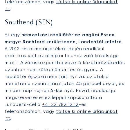
telefonszámon, vagy
töltse ki online űrlapunkat
itt
.
Southend (SEN)
Ez egy
nemzetközi repülőtér az angliai Essex
megye Rochford kerületében, Londontól keletre
.
A 2012-es olimpiai játékok idején rendkívül
praktikus volt az olimpiai faluhoz való közelsége
miatt. A városközpontba vezető közúti közlekedés
azonban nem zökkenőmentes és gyors. A
repülőtér éjszaka nem tart nyitva: az utolsó
menetrend szerinti járat után 45 perccel bezár, és
minden nap hajnali 4-kor nyit. Privát repülőútja
megszervezéséhez lépjen kapcsolatba a
LunaJets-cel a
+41 22 782 12 12
-es
telefonszámon, vagy
töltse ki online űrlapunkat
itt
.