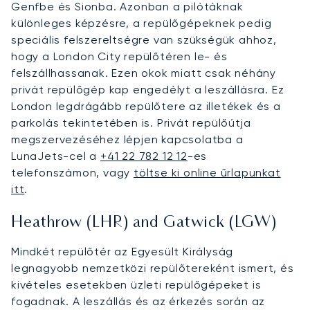
Genfbe és Sionba. Azonban a pilótáknak
különleges képzésre, a repülőgépeknek pedig
speciális felszereltségre van szükségük ahhoz,
hogy a London City repülőtéren le- és
felszállhassanak. Ezen okok miatt csak néhány
privát repülőgép kap engedélyt a leszállásra. Ez
London legdrágább repülőtere az illetékek és a
parkolás tekintetében is. Privát repülőútja
megszervezéséhez lépjen kapcsolatba a
LunaJets-cel a
+41 22 782 12 12
-es
telefonszámon, vagy
töltse ki online űrlapunkat
itt
.
Heathrow (LHR) and Gatwick (LGW)
Mindkét repülőtér az Egyesült Királyság
legnagyobb nemzetközi repülőtereként ismert, és
kivételes esetekben üzleti repülőgépeket is
fogadnak. A leszállás és az érkezés során az