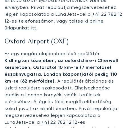
és 6:00 között éjszakai korlátozások vannak
érvényben
. Privát repülőútja megszervezéséhez
lépjen kapcsolatba a LunaJets-cel a
+41 22 782 12
12
-es telefonszámon, vagy
töltse ki online
űrlapunkat itt
.
Oxford Airport (OXF)
Ez egy magántulajdonban lévő repülőtér
Kidlington közelében, az oxfordshire-i Cherwell
kerületben, Oxfordtól 10 km-re (7 mérföldre)
északnyugatra, London központjától pedig 110
km-re (62 mérföldre)
. A repülőtér általános és
üzleti repülésre szakosodott. Elhelyezkedése
ideális a London környéki vidéki területek
eléréséhez. A légi és földi megközelíthetőség
sokat javult az elmúlt években. Privát repülőútja
megszervezéséhez lépjen kapcsolatba a
LunaJets-cel a
+41 22 782 12 12
-es