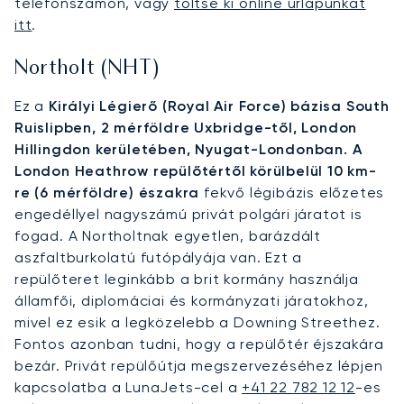
telefonszámon, vagy
töltse ki online űrlapunkat
itt
.
Northolt (NHT)
Ez a
Királyi Légierő (Royal Air Force) bázisa South
Ruislipben, 2 mérföldre Uxbridge-től, London
Hillingdon kerületében, Nyugat-Londonban. A
London Heathrow repülőtértől körülbelül 10 km-
re (6 mérföldre) északra
fekvő légibázis előzetes
engedéllyel nagyszámú privát polgári járatot is
fogad. A Northoltnak egyetlen, barázdált
aszfaltburkolatú futópályája van. Ezt a
repülőteret leginkább a brit kormány használja
államfői, diplomáciai és kormányzati járatokhoz,
mivel ez esik a legközelebb a Downing Streethez.
Fontos azonban tudni, hogy a repülőtér éjszakára
bezár. Privát repülőútja megszervezéséhez lépjen
kapcsolatba a LunaJets-cel a
+41 22 782 12 12
-es