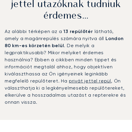
jettel utazóknak tudniuk
érdemes…
Az alábbi térképen az a
13 repülőtér
látható,
amely a magánrepülés számára nyitva áll
London
80 km-es körzetén belül
. De melyik a
legpraktikusabb? Mikor melyiket érdemes
használnia? Ebben a cikkben minden tippet és
információt megtalál ahhoz, hogy objektíven
kiválaszthassa az Ön igényeinek leginkább
megfelelő repülőteret. Ha
privát jettel repül
, Ön
választhatja ki a legkényelmesebb repülőtereket,
elkerülve a hosszadalmas utazást a repterekre és
onnan vissza.