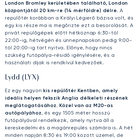
London Bromley kerületében található, London
központjától 20 km-re (14 mérföldre) délre
. A
repülőtér korábban a Királyi Légierő bázisa volt, és
egy kis része ma is megőrizte ezt a besorolását. A
privát repülőgépek előtt hétköznap 6:30-tól
22:00-ig, hétvégén és ünnepnapokon pedig 9:00-
tól 20:00-ig tart nyitva. Előnye, hogy nincs
szükség futópálya-résidő igénylésére, és a
használati díjak is rendkívül kedvezőek.
Lydd (LYX)
Ez egy nagyon
kis repülőtér Kentben, amely
ideális helyen fekszik Anglia délkeleti részének
meglátogatásához
.
Közel van az M20-as
autópályához
, és egy 1505 méter hosszú
futópályával rendelkezik, amely nyitva áll a
kereskedelmi és a magánrepülés számára is. A hét
minden napján 8:30 és 19:00 között üzemel, de