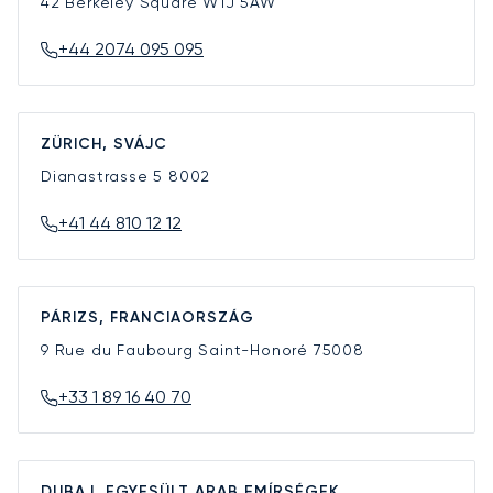
42 Berkeley Square
W1J 5AW
+44 2074 095 095
ZÜRICH, SVÁJC
Dianastrasse 5
8002
+41 44 810 12 12
PÁRIZS, FRANCIAORSZÁG
9 Rue du Faubourg Saint-Honoré
75008
+33 1 89 16 40 70
DUBAJ, EGYESÜLT ARAB EMÍRSÉGEK