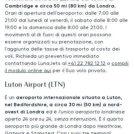
Cambridge e circa 50 mi (80 km) da Londra
.
Orari di apertura dell'aeroporto: dalle 7:00 alle
21:00 dal lunedì al venerdì, il sabato dalle 8:00 alle
19:00 e la domenica dalle 8:00 alle 21:00. I
movimenti al di fuori di questi orari possono
essere organizzati su prenotazione, con
l'aggiunta delle tasse di trasporto al costo dei
voli. Richieda un preventivo immediato
contattando LunaJets al
+41 22 782 12 12
o
compili
il modulo online qui
per il Suo volo privato.
Luton Airport (LTN)
È un
aeroporto internazionale situato a Luton,
nel Bedfordshire, a circa 30 mi (50 km) a nord-
ovest di Londra
ed è
l'unico aeroporto londinese
aperto 24 ore su 24, senza interruzioni
. È il quarto
aeroporto più grande di Londra dopo Heathrow,
Gatwick e Stansted. Con i suoi tre terminal