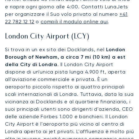
e riapre ogni giorno alle 4:00. Contatti LunaJets
per organizzare il Suo volo privato al numero
+41
22 782 12 12
o
compili il modulo online qui
.
London City Airport (LCY)
Si trova in un ex sito dei Docklands, nel
London
Borough of Newham, a circa 7 mi (10 km) a est
della City di Londra
. Il London City Airport
dispone di un'unica pista lunga 4.900 ft, aperta
all'aviazione commerciale e privata. È un
aeroporto piccolo rispetto ai quattro principali
scali internazionali di Londra. Tuttavia, data la sua
vicinanza ai Docklands e al quartiere finanziario, i
suoi principali utenti sono dirigenti d'azienda, CEO
delle aziende Forbes 1.000 e banchieri. Il London
City Airport è l'aeroporto più vicino al centro di
Londra aperto ai jet privati. L'affluenza è molto più
alta in inverno, poiché numerose compagnie aeree