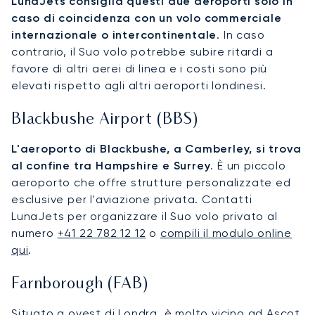
LunaJets consiglia questi due aeroporti solo in
caso di coincidenza con un volo commerciale
internazionale o intercontinentale
. In caso
contrario, il Suo volo potrebbe subire ritardi a
favore di altri aerei di linea e i costi sono più
elevati rispetto agli altri aeroporti londinesi.
Blackbushe Airport (BBS)
L'aeroporto di Blackbushe, a Camberley, si trova
al confine tra Hampshire e Surrey
. È un piccolo
aeroporto che offre strutture personalizzate ed
esclusive per l'aviazione privata. Contatti
LunaJets per organizzare il Suo volo privato al
numero
+41 22 782 12 12
o
compili il modulo online
qui
.
Farnborough (FAB)
Situato a ovest di Londra, è molto vicino ad Ascot