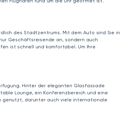
en Flughäfen rund um die Uhr geöffnet ist.
rdlich des Stadtzentrums. Mit dem Auto sind Sie in
t nur Geschäftsreisende an, sondern auch
en ist schnell und komfortabel. Um Ihre
erfügung. Hinter der eleganten Glasfassade
table Lounge, ein Konferenzbereich und eine
n genutzt, darunter auch viele internationale