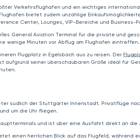
ßter Verkehrsflughafen und ein wichtiges internationa
 Flughafen bietet zudem unzählige Einkaufsmöglichkei
ference Center, Lounges, VIP-Bereiche und Business-P
ielles General Aviation Terminal für die private und g
re wenige Minuten vor Abflug am Flughafen eintreffen.
eineren Flugplatz in Egelsbach aus zu reisen. Der
Flugpl
 ist aufgrund seiner überschaubaren Größe ideal für G
inuten.
eter südlich der Stuttgarter Innenstadt. Privatflüge na
nd um die Uhr fliegen.
 Hauptterminals und ist über eine Ausfahrt direkt an d
et einen herrlichen Blick auf das Flugfeld, während ei