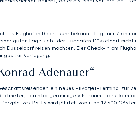
dersachsen beliebt, da er als einer von drei deutsch
uch als Flughafen Rhein-Ruhr bekannt, liegt nur 7 km nö
seiner guten Lage zieht der Flughafen Düsseldorf nich
ach Düsseldorf reisen möchten. Der Check-in am Flughaf
unges zur Verfügung.
„Konrad Adenauer“
Geschäftsreisenden ein neues Privatjet-Terminal zur V
adratmeter, darunter geräumige VIP-Räume, eine komfor
Parkplatzes P5. Es wird jährlich von rund 12.500 Gäste