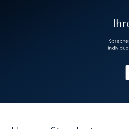
Ih
Sprechen
individu