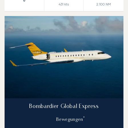
8
431
kts
2.100
NM
Bombardier Global Express
*
Bewegungen