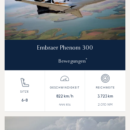
Embraer Phenom 300
*
Bewegungen
822
km/h
3.723
km
6-8
444
kts
2.010
NM