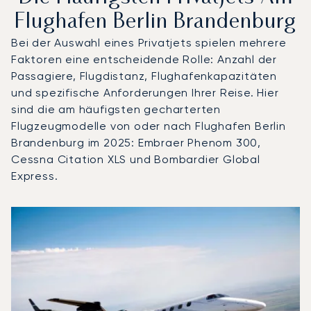
Flughafen Berlin Brandenburg
Bei der Auswahl eines Privatjets spielen mehrere
Faktoren eine entscheidende Rolle: Anzahl der
Passagiere, Flugdistanz, Flughafenkapazitäten
und spezifische Anforderungen Ihrer Reise. Hier
sind die am häufigsten gecharterten
Flugzeugmodelle von oder nach Flughafen Berlin
Brandenburg im 2025: Embraer Phenom 300,
Cessna Citation XLS und Bombardier Global
Express.
Flughafen Berlin Brandenburg : Die 3 meistgeflogenen F
Foto des Flugzeugs
Flugzeugmodell
Flugbeweg
Sitze
Geschwindigkeit (km/h)
Geschwindigk
Reichweite (km)
Reichweite (NM)