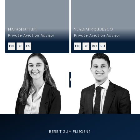
NATASHA TUPI
VLADIMIR BUDESCO
Private Aviation Advisor
Private Aviation Advisor
EN
DE
ES
EN
DE
RO
RU
RUFEN SIE UNS AN
BEREIT ZUM FLIEGEN?