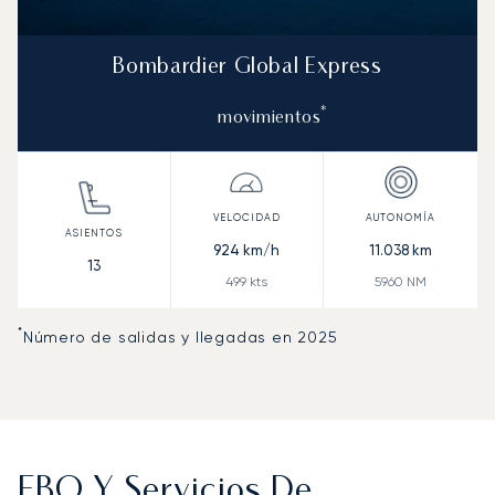
Bombardier Global Express
*
movimientos
924
km/h
11.038
km
13
499
kts
5960
NM
*
Número de salidas y llegadas en 2025
FBO Y Servicios De