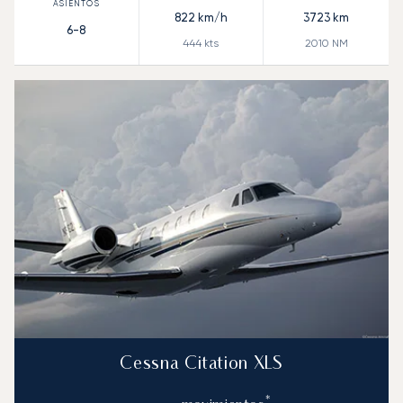
822
km/h
3723
km
6-8
444
kts
2010
NM
Cessna Citation XLS
*