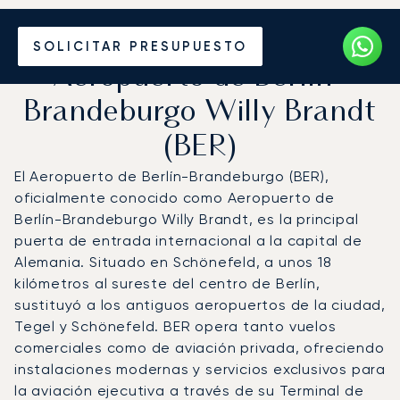
Vuele en Jet Privado al
SOLICITAR PRESUPUESTO
Aeropuerto de Berlín-
Brandeburgo Willy Brandt
(BER)
El Aeropuerto de Berlín-Brandeburgo (BER),
oficialmente conocido como Aeropuerto de
Berlín-Brandeburgo Willy Brandt, es la principal
puerta de entrada internacional a la capital de
Alemania. Situado en Schönefeld, a unos 18
kilómetros al sureste del centro de Berlín,
sustituyó a los antiguos aeropuertos de la ciudad,
Tegel y Schönefeld. BER opera tanto vuelos
comerciales como de aviación privada, ofreciendo
instalaciones modernas y servicios exclusivos para
la aviación ejecutiva a través de su Terminal de