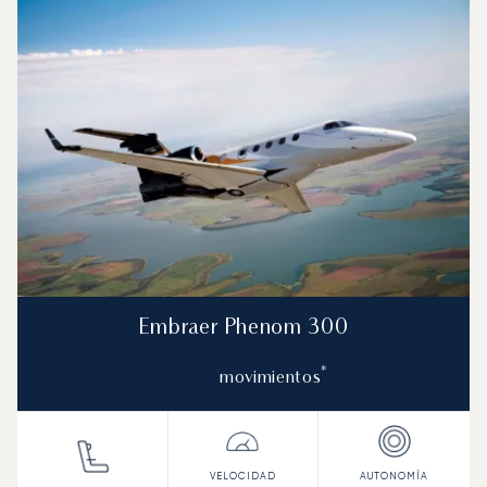
Asientos
Velocidad (km/h)
Velocida
Autonomía (km)
Autonomía (NM)
Embraer Phenom 300
*
movimientos