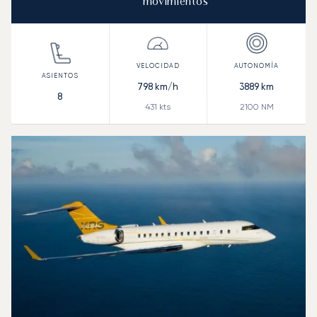
movimientos
798
km/h
3889
km
8
431
kts
2100
NM