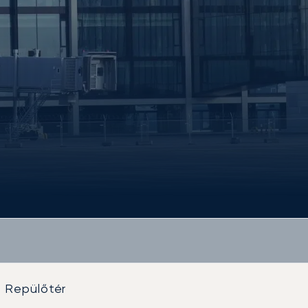
g Repülőtér