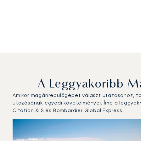
A Leggyakoribb Ma
Amikor magánrepülőgépet választ utazásához, töb
utazásának egyedi követelményei. Íme a leggyakr
Citation XLS és Bombardier Global Express.
Berlin Brandenburg Repülőtér : A 3 legtöbbet repült r
Repülőgép fotója
Repülőgép-típus
Repülési forg
Ülőhelyek
Sebesség (km/h)
Sebesség
Hatótávolság (km)
Hatótávolság (NM)