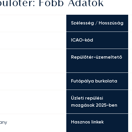
pülőtér: Főbb Adatok
Szélesség / Hosszúság
ICAO-kód
Repülőtér-üzemeltető
Futópálya burkolata
Üzleti repülési
mozgások 2025-ben
Hasznos linkek
any