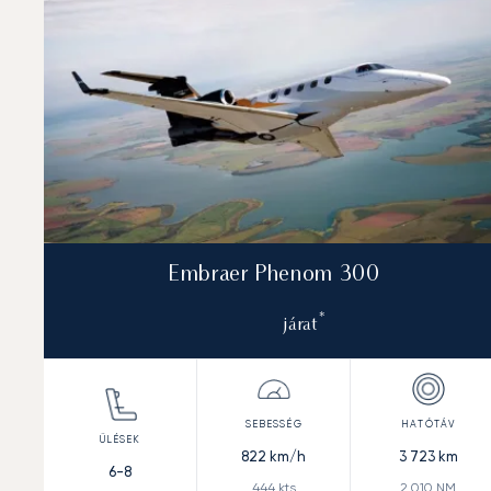
Embraer Phenom 300
*
járat
822
km/h
3 723
km
6-8
444
kts
2 010
NM