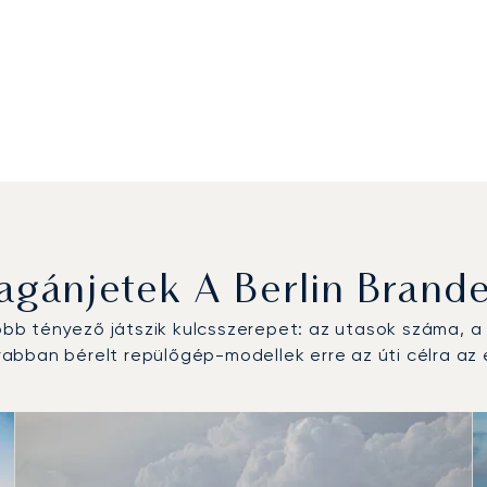
gánjetek A Berlin Brand
b tényező játszik kulcsszerepet: az utasok száma, a r
abban bérelt repülőgép-modellek erre az úti célra a
epülőgép-típus a repülési forgalom száma alapján 2025-ben
alom 2025-ben
 (csomó)