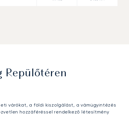
g Repülőtéren
ti várókat, a földi kiszolgálást, a vámügyintézés
özvetlen hozzáféréssel rendelkező létesítmény