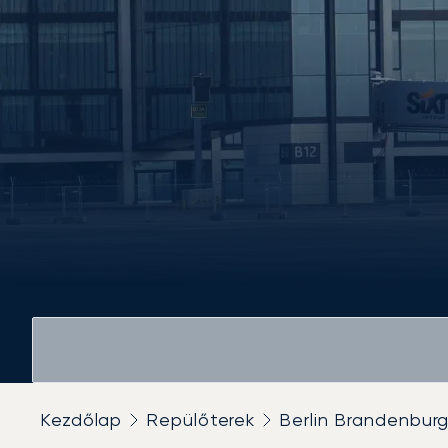
Kezdőlap
Repülőterek
Berlin Brandenbur