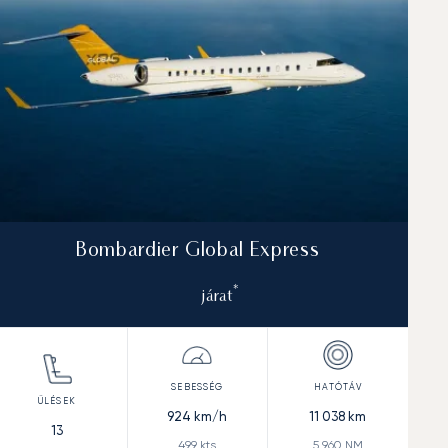
Bombardier Global Express
*
járat
924
km/h
11 038
km
13
499
kts
5 960
NM