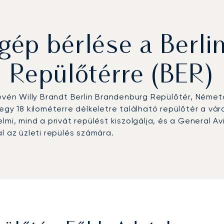
ép bérlése a Berli
Repülőtérre (BER)
 nevén Willy Brandt Berlin Brandenburg Repülőtér, Ném
gy 18 kilométerre délkeletre található repülőtér a váro
lmi, mind a privát repülést kiszolgálja, és a General A
l az üzleti repülés számára.