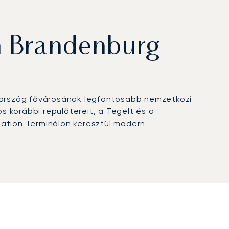
n Brandenburg
etország fővárosának legfontosabb nemzetközi
s korábbi repülőtereit, a Tegelt és a
viation Terminálon keresztül modern