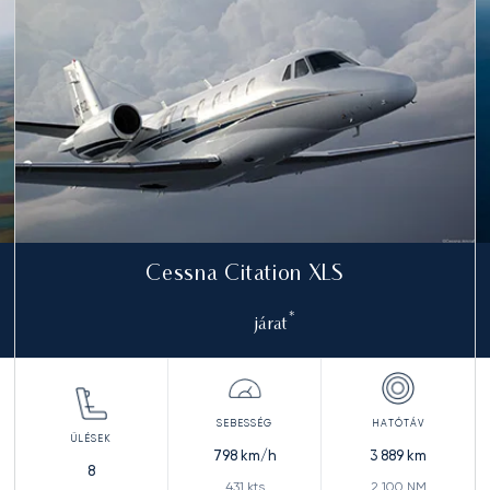
Cessna Citation XLS
*
járat
798
km/h
3 889
km
8
431
kts
2 100
NM