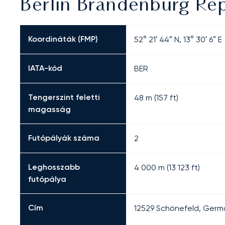
Berlin Brandenburg Re
Koordináták (FMP)
52° 21′ 44″ N, 13° 30′ 6″ E
IATA-kód
BER
Tengerszint feletti
48 m (157 ft)
magasság
Futópályák száma
2
Leghosszabb
4 000
m (
13 123
ft)
futópálya
Cím
12529 Schönefeld, Germ