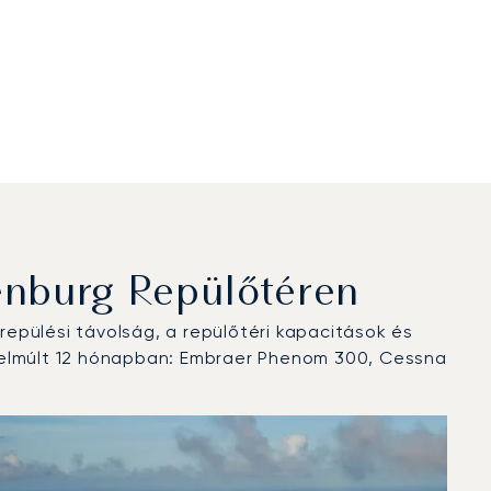
enburg Repülőtéren
epülési távolság, a repülőtéri kapacitások és
z elmúlt 12 hónapban: Embraer Phenom 300, Cessna