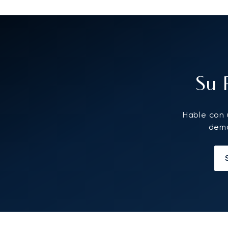
Su 
Hable con 
dema