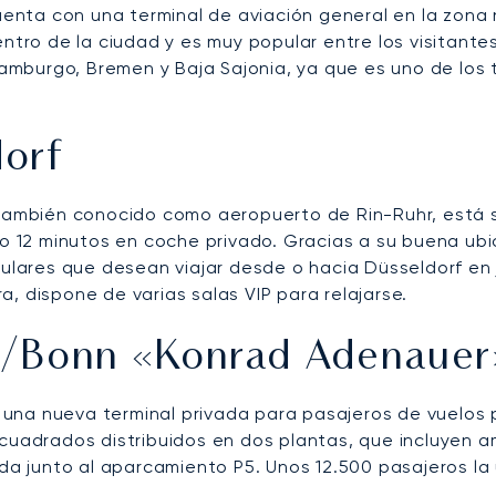
enta con una terminal de aviación general en la zona n
entro de la ciudad y es muy popular entre los visitant
mburgo, Bremen y Baja Sajonia, ya que es uno de los 
orf
 también conocido como aeropuerto de Rin-Ruhr, está si
olo 12 minutos en coche privado. Gracias a su buena ub
culares que desean viajar desde o hacia Düsseldorf en 
, dispone de varias salas VIP para relajarse.
a/Bonn «Konrad Adenauer
una nueva terminal privada para pasajeros de vuelos p
 cuadrados distribuidos en dos plantas, que incluyen a
ada junto al aparcamiento P5. Unos 12.500 pasajeros la