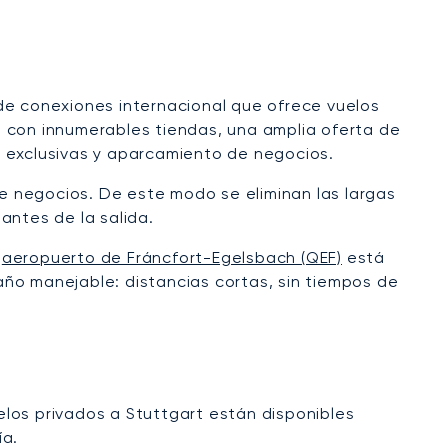
de conexiones internacional que ofrece vuelos
a con innumerables tiendas, una amplia oferta de
s exclusivas y aparcamiento de negocios.
de negocios. De este modo se eliminan las largas
antes de la salida.
l
aeropuerto de Fráncfort-Egelsbach (QEF)
está
maño manejable: distancias cortas, sin tiempos de
uelos privados a Stuttgart están disponibles
ía.