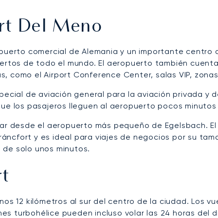
rt Del Meno
puerto comercial de Alemania y un importante centro 
uertos de todo el mundo. El aeropuerto también cuent
, como el Airport Conference Center, salas VIP, zona
pecial de aviación general para la aviación privada y 
que los pasajeros lleguen al aeropuerto pocos minutos 
ajar desde el aeropuerto más pequeño de Egelsbach. E
 Fráncfort y es ideal para viajes de negocios por su ta
 de solo unos minutos.
rt
os 12 kilómetros al sur del centro de la ciudad. Los v
ones turbohélice pueden incluso volar las 24 horas del d