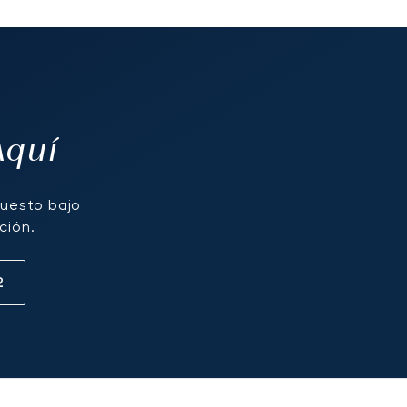
Aquí
puesto bajo
ción.
2