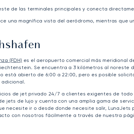
este de las terminales principales y conecta directame
frece una magnífica vista del aeródromo, mientras que u
chshafen
nza (FDH)
es el aeropuerto comercial más meridional d
 Liechtenstein. Se encuentra a 3 kilómetros al noreste 
erto está abierto de 6:00 a 22:00, pero es posible solici
adicional.
cios de jet privado 24/7 a clientes exigentes de todo
e jets de lujo y cuenta con una amplia gama de servic
 necesite ir o desde donde necesite salir, LunaJets p
cto con nosotros fácilmente a través de nuestra pági