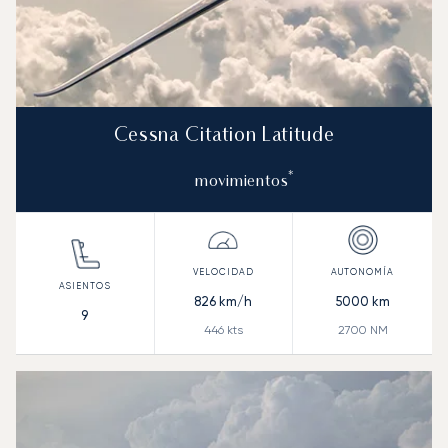
Cessna Citation Latitude
*
movimientos
826
km/h
5000
km
9
446
kts
2700
NM