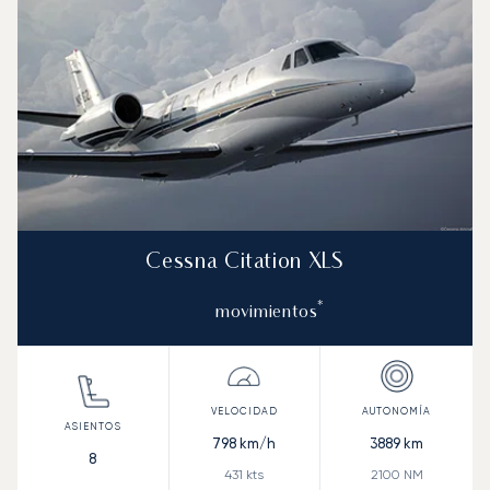
Cessna Citation XLS
*
movimientos
798
km/h
3889
km
8
431
kts
2100
NM