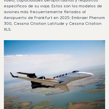
vuelo, capacidades aeroportuarias y requisitos
específicos de su viaje. Estos son los modelos de
aviones más frecuentemente fletados al
Aeropuerto de Frankfurt en 2025: Embraer Phenom
300, Cessna Citation Latitude y Cessna Citation
XLS.
Aeropuerto de Frankfurt : Los 3 modelos de aeronave má
Foto de la aeronave
Modelo de aeronave
Movimientos d
Asientos
Velocidad (km/h)
Velocida
Autonomía (km)
Autonomía (NM)