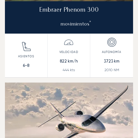
Embraer Phenom 300
*
movimientos
822
km/h
3723
km
6-8
444
kts
2010
NM