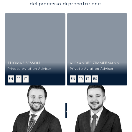
del processo di prenotazione.
THOMAS BESSON
ALEXANDRE ZIMMERMANN
Private Aviation Advisor
Private Aviation Advisor
EN
FR
IT
EN
FR
IT
ES
CALL US