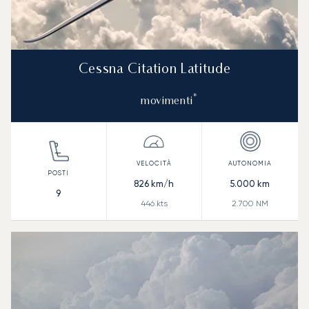
Cessna Citation Latitude
*
movimenti
826
km/h
5.000
km
9
446
kts
2.700
NM