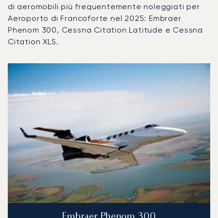
di aeromobili più frequentemente noleggiati per
Aeroporto di Francoforte nel 2025: Embraer
Phenom 300, Cessna Citation Latitude e Cessna
Citation XLS.
Aeroporto di Francoforte : I 3 modelli di aeromobile più uti
Foto dell'aeromobile
Modello di aeromobile
Movimenti di
Posti
Velocità (km/h)
Velocit
Autonomia (km)
Autonomia (NM)
Embraer Phenom 300