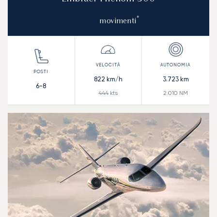
*
movimenti
822
km/h
3.723
km
6-8
444
kts
2.010
NM