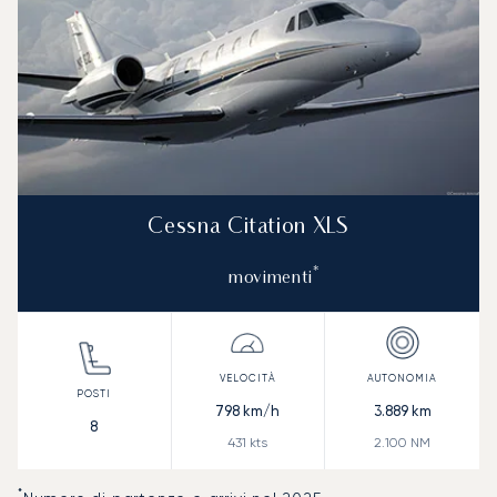
Cessna Citation XLS
*
movimenti
798
km/h
3.889
km
8
431
kts
2.100
NM
*