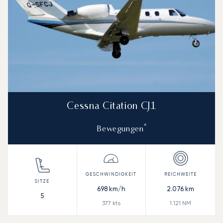
Cessna Citation CJ1
*
Bewegungen
698
km/h
2.076
km
5
377
kts
1.121
NM