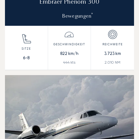
Embraer Phenom 300
*
Bewegungen
822
km/h
3.723
km
6-8
444
kts
2.010
NM