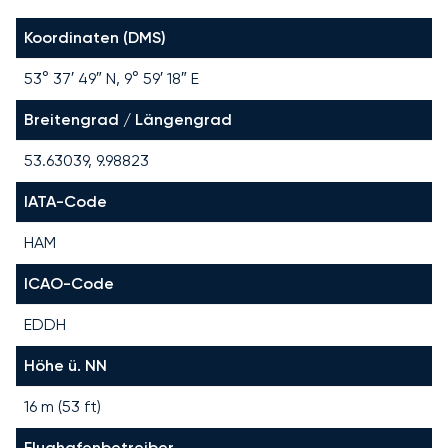
Koordinaten (DMS)
53° 37′ 49″ N, 9° 59′ 18″ E
Breitengrad / Längengrad
53.63039, 9.98823
IATA-Code
HAM
ICAO-Code
EDDH
Höhe ü. NN
16 m (53 ft)
Flughafenbetreiber