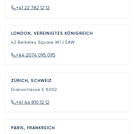
+41 22 782 12 12
LONDON, VEREINIGTES KÖNIGREICH
42 Berkeley Square
W1J 5AW
+44 2074 095 095
ZÜRICH, SCHWEIZ
Dianastrasse 5
8002
+41 44 810 12 12
PARIS, FRANKREICH