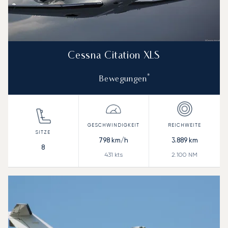
Cessna Citation XLS
*
Bewegungen
798
km/h
3.889
km
8
431
kts
2.100
NM