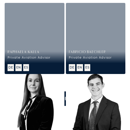
RAPHAELA KALLA
FABRICIO BAECHLER
Private Aviation Advisor
Private Aviation Advisor
DE
EN
ES
DE
EN
ES
RUFEN SIE UNS AN