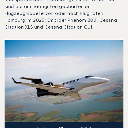
sind die am häufigsten gecharterten
Flugzeugmodelle von oder nach Flughafen
Hamburg im 2025: Embraer Phenom 300, Cessna
Citation XLS und Cessna Citation CJ1.
Flughafen Hamburg : Die 3 meistgeflogenen Flugzeugmod
Foto des Flugzeugs
Flugzeugmodell
Flugbeweg
Sitze
Geschwindigkeit (km/h)
Geschwindigk
Reichweite (km)
Reichweite (NM)