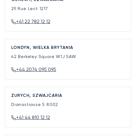
29 Rue Lect
1217
+41 22 782 12 12
LONDYN, WIELKA BRYTANIA
42 Berkeley Square
W1J 5AW
+44 2074 095 095
ZURYCH, SZWAJCARIA
Dianastrasse 5
8002
+41 44 810 12 12