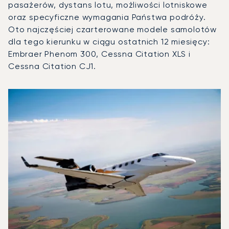
pasażerów, dystans lotu, możliwości lotniskowe
oraz specyficzne wymagania Państwa podróży.
Oto najczęściej czarterowane modele samolotów
dla tego kierunku w ciągu ostatnich 12 miesięcy:
Embraer Phenom 300, Cessna Citation XLS i
Cessna Citation CJ1.
Lotnisko Hamburg : 3 najpopularniejsze modele statków po
Zdjęcie samolotu
Model samolotu
Operacje lotnicze w 20
Miejsca
Prędkość (km/h)
Prędkość (węzły)
Zasięg (km)
Zasięg (NM)