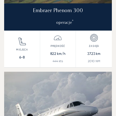
Embraer Phenom 300
*
operacje
822
km/h
3723
km
6-8
444
kts
2010
NM