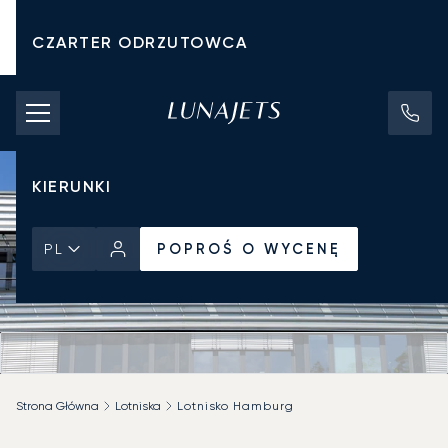
CZARTER ODRZUTOWCA
KOSZTY CZARTERU
PRYWATNE ODRZUTOWCE
KIERUNKI
POPROŚ O WYCENĘ
PL
Strona Główna
Lotniska
Lotnisko Hamburg