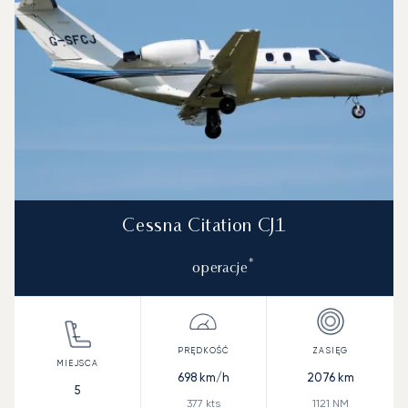
Cessna Citation CJ1
*
operacje
698
km/h
2076
km
5
377
kts
1121
NM