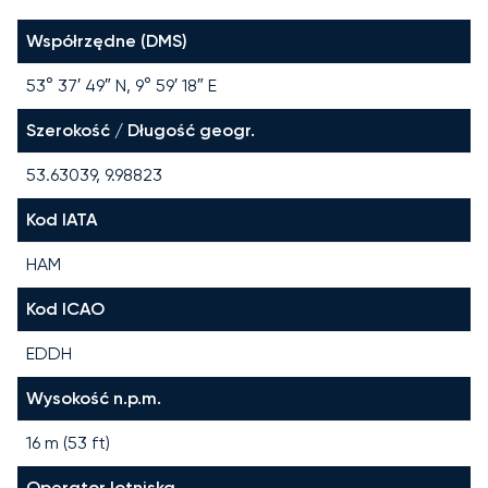
Współrzędne (DMS)
53° 37′ 49″ N, 9° 59′ 18″ E
Szerokość / Długość geogr.
53.63039, 9.98823
Kod IATA
HAM
Kod ICAO
EDDH
Wysokość n.p.m.
16 m (53 ft)
Operator lotniska