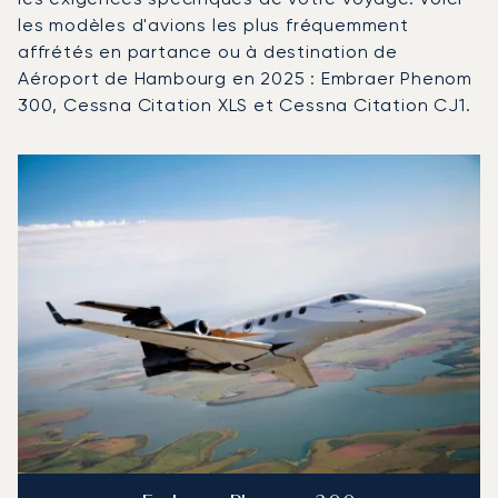
les modèles d'avions les plus fréquemment
affrétés en partance ou à destination de
Aéroport de Hambourg en 2025 : Embraer Phenom
300, Cessna Citation XLS et Cessna Citation CJ1.
Aéroport de Hambourg : Les 3 modèles d'aéronefs les p
Photo de l'aéronef
Modèle d'aéronef
Mouvements en 20
Sièges
Vitesse (km/h)
Vitesse (nœuds)
Autonomie (km)
Autonomie (NM)