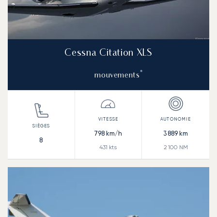
Cessna Citation XLS
*
mouvements
798
km/h
3 889
km
8
431
kts
2 100
NM