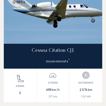
Cessna Citation CJ1
*
mouvements
698
km/h
2 076
km
5
377
kts
1 121
NM