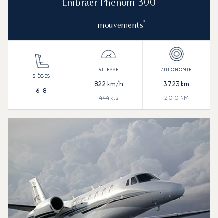
Embraer Phenom 300
*
mouvements
822
km/h
3 723
km
6-8
444
kts
2 010
NM