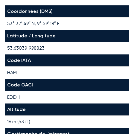
Coordonnées (DMS)
53° 37′ 49″ N, 9° 59′ 18″ E
Latitude / Longitude
53.63039, 9.98823
Code IATA
HAM
Code OACI
EDDH
Altitude
16 m (53 ft)
Gestionnaire de l'aéroport