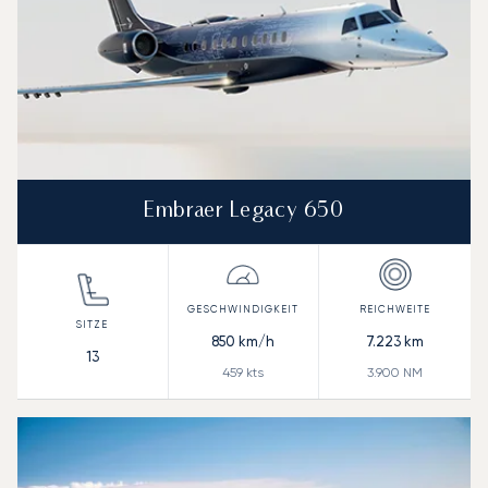
Embraer Legacy 650
850
km/h
7.223
km
13
459
kts
3.900
NM