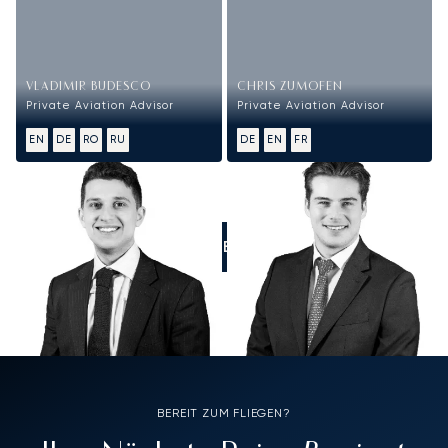
VLADIMIR BUDESCO
CHRIS ZUMOFEN
Private Aviation Advisor
Private Aviation Advisor
EN
DE
RO
RU
DE
EN
FR
RUFEN SIE UNS AN
BEREIT ZUM FLIEGEN?