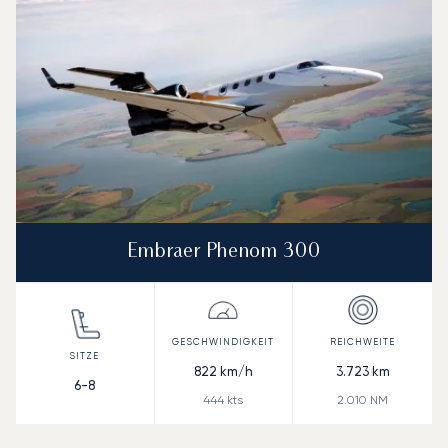
Embraer Phenom 300
822
km/h
3.723
km
6-8
444
kts
2.010
NM