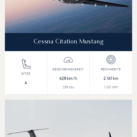
Cessna Citation Mustang
628
km/h
2.161
km
4
339
kts
1.167
NM