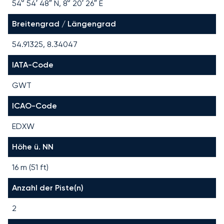
54° 54′ 48″ N, 8° 20′ 26″ E
Breitengrad / Längengrad
54.91325, 8.34047
IATA-Code
GWT
ICAO-Code
EDXW
Höhe ü. NN
16 m (51 ft)
Anzahl der Piste(n)
2