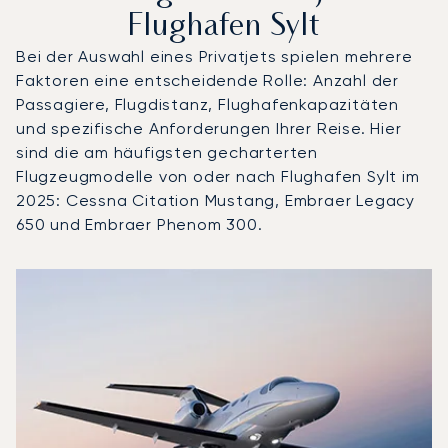
Flughafen Sylt
Bei der Auswahl eines Privatjets spielen mehrere
Faktoren eine entscheidende Rolle: Anzahl der
Passagiere, Flugdistanz, Flughafenkapazitäten
und spezifische Anforderungen Ihrer Reise. Hier
sind die am häufigsten gecharterten
Flugzeugmodelle von oder nach Flughafen Sylt im
2025: Cessna Citation Mustang, Embraer Legacy
650 und Embraer Phenom 300.
Flughafen Sylt : Die 3 meistgeflogenen Flugzeugmodelle 
Foto des Flugzeugs
Flugzeugmodell
S
Geschwindigkeit (km/h)
Geschwindigkeit (Knoten)
Reichw
Reichweite (NM)