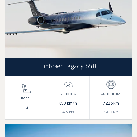
Embraer Legacy 650
850
km/h
7.223
km
13
459
kts
3.900
NM