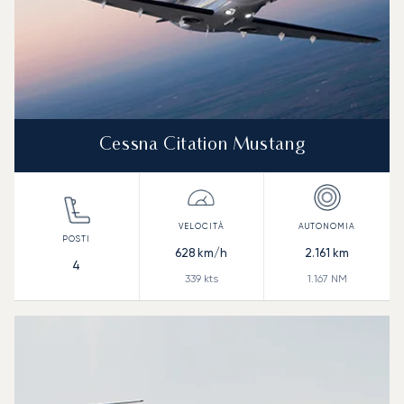
Cessna Citation Mustang
628
km/h
2.161
km
4
339
kts
1.167
NM