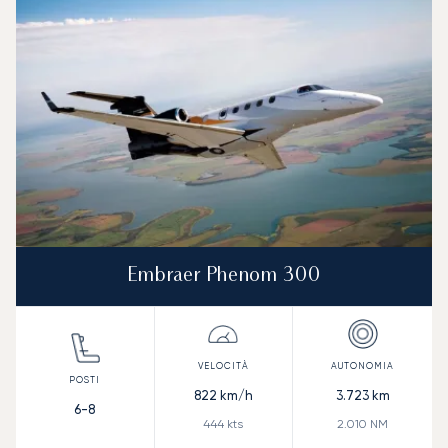
Embraer Phenom 300
822
km/h
3.723
km
6-8
444
kts
2.010
NM