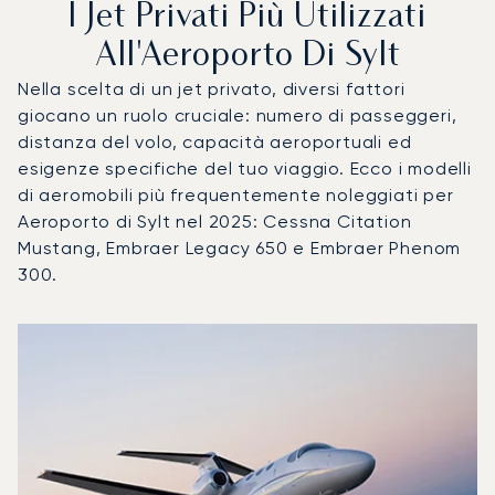
I Jet Privati Più Utilizzati
All'Aeroporto Di Sylt
Nella scelta di un jet privato, diversi fattori
giocano un ruolo cruciale: numero di passeggeri,
distanza del volo, capacità aeroportuali ed
esigenze specifiche del tuo viaggio. Ecco i modelli
di aeromobili più frequentemente noleggiati per
Aeroporto di Sylt nel 2025: Cessna Citation
Mustang, Embraer Legacy 650 e Embraer Phenom
300.
Aeroporto di Sylt : I 3 modelli di aeromobile più utilizzati 
Foto dell'aeromobile
Modello di aeromobile
Posti
Velocità (km/h)
Velocità (nodi)
Autonomia (
Autonomia (NM)