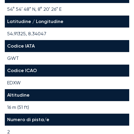
54° 54′ 48″ N, 8° 20′ 26″ E
Latitudine / Longitudine
54.91325, 8.34047
Codice IATA
GWT
Codice ICAO
EDXW
Altitudine
16 m (51 ft)
Numero di pista/e
2