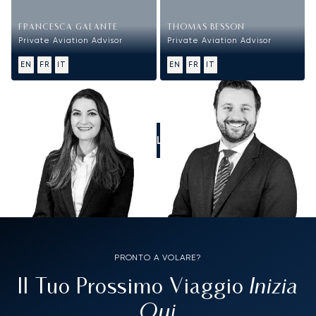
FRANCESCA GALANTE
THOMAS BESSON
Private Aviation Advisor
Private Aviation Advisor
EN
FR
IT
EN
FR
IT
CALL US
PRONTO A VOLARE?
Inizia
Il Tuo Prossimo Viaggio
Qui