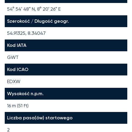
54° 54′ 48″ N, 8° 20′ 26″ E
Szerokość / Długość geogr.
54.91325, 8.34047
Kod IATA
GWT
Kod ICAO
EDXW
Wysokość n.p.m.
16 m (51 ft)
Liczba pasa(ów) startowego
2