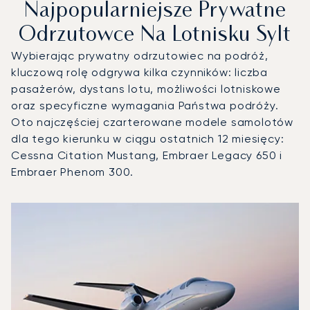
Najpopularniejsze Prywatne
Odrzutowce Na Lotnisku Sylt
Wybierając prywatny odrzutowiec na podróż,
kluczową rolę odgrywa kilka czynników: liczba
pasażerów, dystans lotu, możliwości lotniskowe
oraz specyficzne wymagania Państwa podróży.
Oto najczęściej czarterowane modele samolotów
dla tego kierunku w ciągu ostatnich 12 miesięcy:
Cessna Citation Mustang, Embraer Legacy 650 i
Embraer Phenom 300.
Lotnisko Sylt : 3 najpopularniejsze modele statków powiet
Zdjęcie samolotu
Model samolotu
Miejsca
Prędkość (km/h)
Prędkość (węzły)
Zasięg (km)
Zasięg (NM)