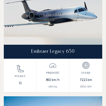
Embraer Legacy 650
850
km/h
7223
km
13
459
kts
3900
NM