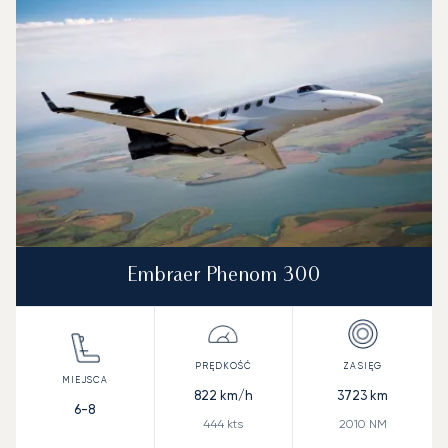
Embraer Phenom 300
822
km/h
3723
km
6-8
444
kts
2010
NM