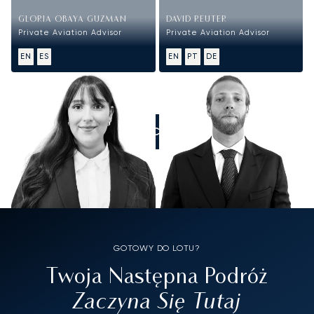
GLORIA OBAYA GUZMAN
DAVID REUTER
Private Aviation Advisor
Private Aviation Advisor
EN
ES
EN
PT
DE
ZADZWOŃCIE DO NAS
GOTOWY DO LOTU?
Twoja Następna Podróż
Zaczyna Się Tutaj