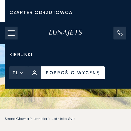
CZARTER ODRZUTOWCA
KOSZTY CZARTERU
PRYWATNE ODRZUTOWCE
KIERUNKI
POPROŚ O WYCENĘ
PL
Strona Główna
Lotniska
Lotnisko Sylt