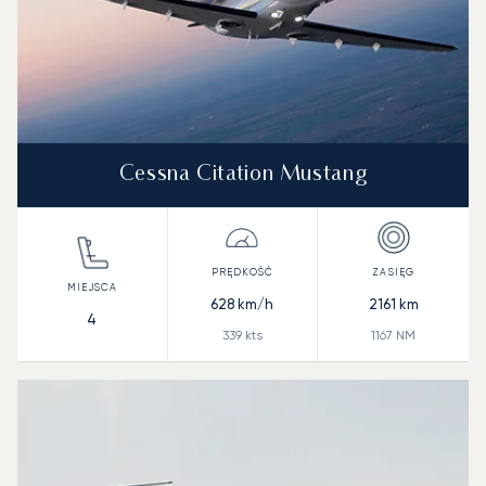
Cessna Citation Mustang
628
km/h
2161
km
4
339
kts
1167
NM