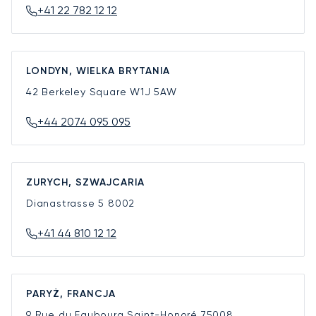
+41 22 782 12 12
LONDYN, WIELKA BRYTANIA
42 Berkeley Square
W1J 5AW
+44 2074 095 095
ZURYCH, SZWAJCARIA
Dianastrasse 5
8002
+41 44 810 12 12
PARYŻ, FRANCJA
9 Rue du Faubourg Saint-Honoré
75008