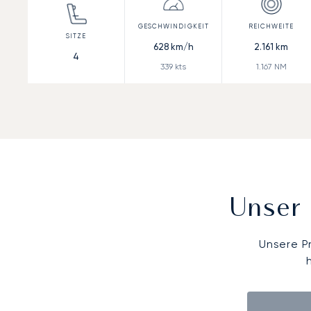
628
km/h
2.161
km
4
339
kts
1.167
NM
Unser 
Unsere P