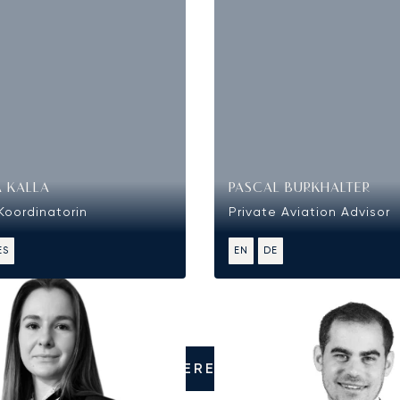
 KALLA
PASCAL BURKHALTER
Koordinatorin
Private Aviation Advisor
ES
EN
DE
KONTAKTIEREN SIE UNS