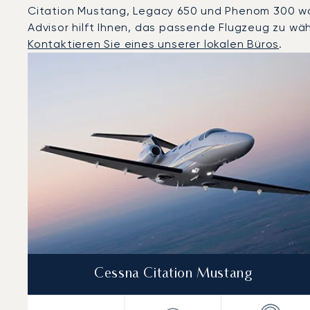
Citation Mustang, Legacy 650 und Phenom 300 waren
Advisor hilft Ihnen, das passende Flugzeug zu wäh
Kontaktieren Sie eines unserer lokalen Büros
.
Sylt : Die 3 meistgeflogenen Flugzeugmodelle nach A
Foto des Flugzeugs
Flugzeugmodell
Geschwindigkeit (km/h)
Geschwindigkeit (Knoten)
Rei
Reichweite (NM)
Cessna Citation Mustang