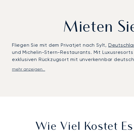
Mieten Sie
Fliegen Sie mit dem Privatjet nach Sylt,
Deutschla
und Michelin-Stern-Restaurants. Mit Luxusresorts
exklusiven Rückzugsort mit unverkennbar deutsc
mehr anzeigen...
LunaJets organisiert Flüge zum Flughafen Sylt in 
maßgeschneiderten Komfort an Bord, diskreten Ser
individuell auf Ihren Zeitplan zugeschnitten, se
den Windsurf World Cup.
Mit zwei Jahrzehnten Erfahrung bietet LunaJets A
Europa und darüber hinaus vertrauen. Unsere Lieb
Hochsaison im Sommer zu sichern, diskrete Ankün
Wie Viel Kostet Es
schweizerischen Drehkreuzen für einen außergewö