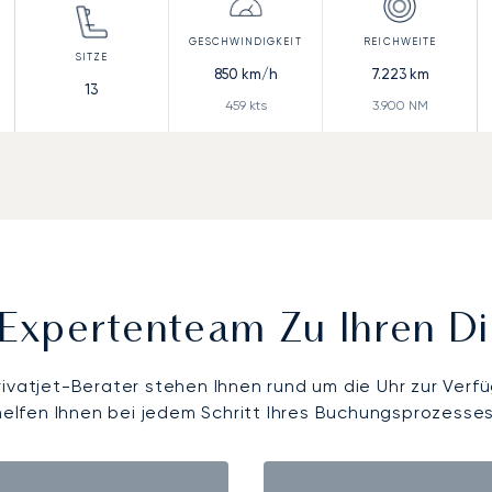
850
km/h
7.223
km
13
459
kts
3.900
NM
Expertenteam Zu Ihren D
rivatjet-Berater stehen Ihnen rund um die Uhr zur Verf
helfen Ihnen bei jedem Schritt Ihres Buchungsprozesses