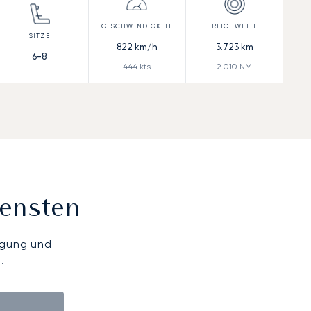
822
km/h
3.723
km
6-8
444
kts
2.010
NM
iensten
ügung und
.