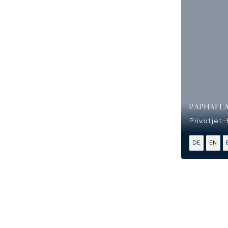
RAPHAELA
Privatjet-
DE
EN