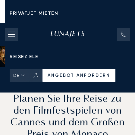
PRIVATJET MIETEN
CHARTERPREISE
PRIVATJETS
REISEZIELE
ANGEBOT ANFORDERN
DE
Startseite
Aktuelles und Einblicke
ANGEBOT ANFORDERN
Planen Sie Ihre Reise zu
den Filmfestspielen von
Cannes und dem Großen
Preis von Monaco