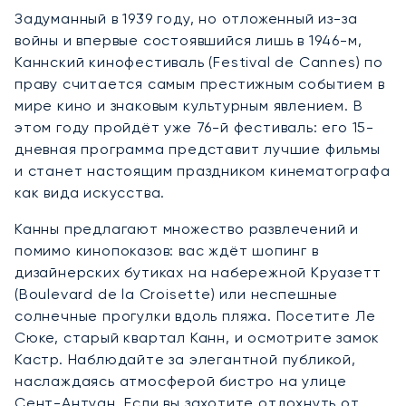
Задуманный в 1939 году, но отложенный из-за
войны и впервые состоявшийся лишь в 1946-м,
Каннский кинофестиваль (Festival de Cannes) по
праву считается самым престижным событием в
мире кино и знаковым культурным явлением. В
этом году пройдёт уже 76-й фестиваль: его 15-
дневная программа представит лучшие фильмы
и станет настоящим праздником кинематографа
как вида искусства.
Канны предлагают множество развлечений и
помимо кинопоказов: вас ждёт шопинг в
дизайнерских бутиках на набережной Круазетт
(Boulevard de la Croisette) или неспешные
солнечные прогулки вдоль пляжа. Посетите Ле
Сюке, старый квартал Канн, и осмотрите замок
Кастр. Наблюдайте за элегантной публикой,
наслаждаясь атмосферой бистро на улице
Сент-Антуан. Если вы захотите отдохнуть от