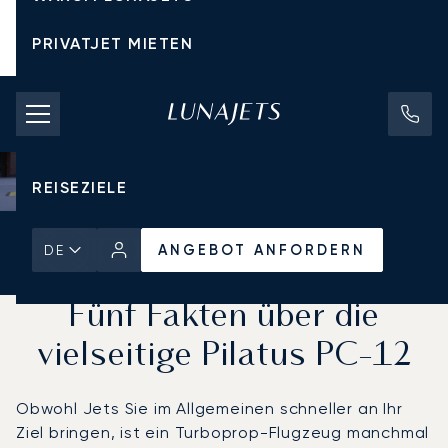
PRIVATJET MIETEN
CHARTERPREISE
PRIVATJETS
REISEZIELE
Startseite
Aktuelles und Einblicke
ANGEBOT ANFORDERN
DE
ANGEBOT ANFORDERN
Fünf Fakten über die
vielseitige Pilatus PC-12
Obwohl Jets Sie im Allgemeinen schneller an Ihr
Ziel bringen, ist ein Turboprop-Flugzeug manchmal