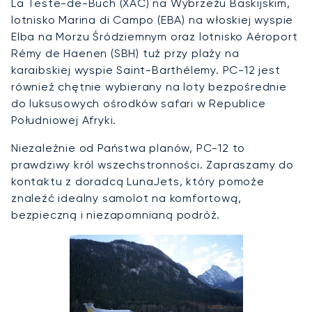
La Teste-de-Buch (XAC) na Wybrzeżu Baskijskim,
lotnisko Marina di Campo (EBA) na włoskiej wyspie
Elba na Morzu Śródziemnym oraz lotnisko Aéroport
Rémy de Haenen (SBH) tuż przy plaży na
karaibskiej wyspie Saint-Barthélemy. PC-12 jest
również chętnie wybierany na loty bezpośrednie
do luksusowych ośrodków safari w Republice
Południowej Afryki.
Niezależnie od Państwa planów, PC-12 to
prawdziwy król wszechstronności. Zapraszamy do
kontaktu z doradcą LunaJets, który pomoże
znaleźć idealny samolot na komfortową,
bezpieczną i niezapomnianą podróż.