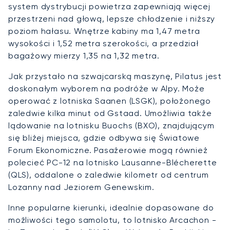
system dystrybucji powietrza zapewniają więcej
przestrzeni nad głową, lepsze chłodzenie i niższy
poziom hałasu. Wnętrze kabiny ma 1,47 metra
wysokości i 1,52 metra szerokości, a przedział
bagażowy mierzy 1,35 na 1,32 metra.
Jak przystało na szwajcarską maszynę, Pilatus jest
doskonałym wyborem na podróże w Alpy. Może
operować z lotniska Saanen (LSGK), położonego
zaledwie kilka minut od Gstaad. Umożliwia także
lądowanie na lotnisku Buochs (BXO), znajdującym
się bliżej miejsca, gdzie odbywa się Światowe
Forum Ekonomiczne. Pasażerowie mogą również
polecieć PC-12 na lotnisko Lausanne-Blécherette
(QLS), oddalone o zaledwie kilometr od centrum
Lozanny nad Jeziorem Genewskim.
Inne popularne kierunki, idealnie dopasowane do
możliwości tego samolotu, to lotnisko Arcachon -