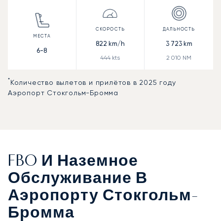
822
km/h
3 723
km
6-8
444
kts
2 010
NM
*
Количество вылетов и прилётов в 2025 году
Аэропорт Стокгольм-Бромма
FBO И Наземное
Обслуживание В
Аэропорту Стокгольм-
Бромма