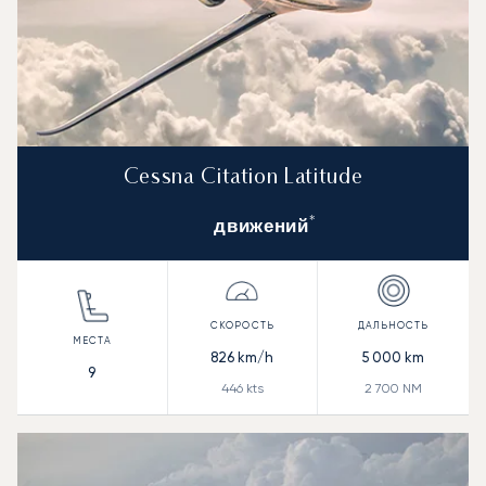
Cessna Citation Latitude
*
движений
826
km/h
5 000
km
9
446
kts
2 700
NM