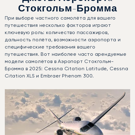
Стокгольм-Бромма
При выборе частного самолёта для вашего
путешествия несколько факторов играют
ключевую роль: количество пассажиров,
дальность полёта, возможности аэропорта и
специфические требования вашего
путешествия. Вот наиболее часто арендуемые
модели самолётов в Аэропорт Стокгольм-
Бромма в 2025: Cessna Citation Latitude, Cessna
Citation XLS и Embraer Phenom 300.
Аэропорт Стокгольм-Бромма : 3 наиболее востребованн
Фото воздушного судна
Модель воздушного судна
Пол
Места
Скорость (км/ч)
Дальность (км)
Дальность (NM)