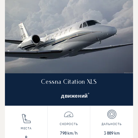
Cessna Citation XLS
*
движений
798
km/h
3 889
km
8