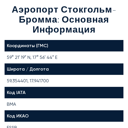
Аэропорт Стокгольм-
Бромма: Основная
Информация
Координаты (ГМС)
59° 21′ 19″ N, 17° 56′ 44″ E
Широта / Долгота
59.354401, 17.941700
Код IATA
BMA
Код ИКАО
ESSB