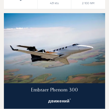
431
kts
2 100
NM
Embraer Phenom 300
*
движений