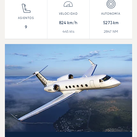
824
km/h
5273
km
9
445
kts
2847
NM