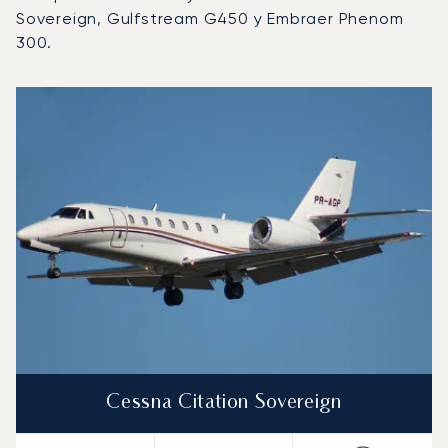
Sovereign, Gulfstream G450 y Embraer Phenom
300.
Aeropuerto de Akureyri : Los 3 modelos de aeronave más
Foto de la aeronave
Modelo de aeronave
Asientos
Velocidad (km/h)
Velocidad (nudos)
Autonomía (km
Autonomía (NM)
Cessna Citation Sovereign