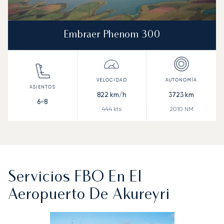
Embraer Phenom 300
822
km/h
3723
km
6-8
444
kts
2010
NM
Servicios FBO En El
Aeropuerto De Akureyri