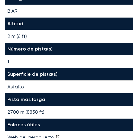
BIAR
Altitud
2 m (6 ft)
Número de pista(s)
1
Superficie de pista(s)
Asfalto
Pista más larga
2700
m (
8858
ft)
Enlaces útiles
Web del aeropuerto