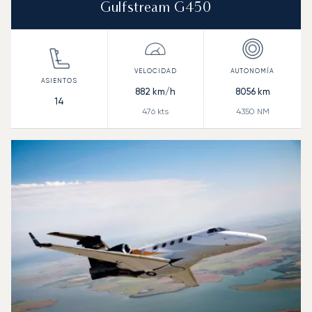
Gulfstream G450
882
km/h
8056
km
14
476
kts
4350
NM