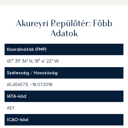
Akureyri Repülőtér: Főbb
Adatok
Koordináták (FMP)
65° 39′ 36″ N, 18° 4′ 22″ W
Szélesség / Hosszúság
65.656573, -18.072018
IATA-kód
AEY
ICAO-kód