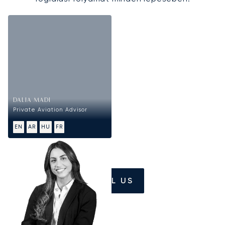
DALIA MADI
Private Aviation Advisor
EN
AR
HU
FR
CALL US