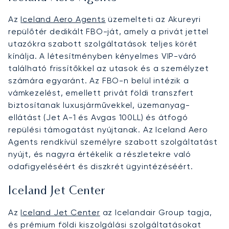
Az
Iceland Aero Agents
üzemelteti az Akureyri
repülőtér dedikált FBO-ját, amely a privát jettel
utazókra szabott szolgáltatások teljes körét
kínálja. A létesítményben kényelmes VIP-váró
található frissítőkkel az utasok és a személyzet
számára egyaránt. Az FBO-n belül intézik a
vámkezelést, emellett privát földi transzfert
biztosítanak luxusjárművekkel, üzemanyag-
ellátást (Jet A-1 és Avgas 100LL) és átfogó
repülési támogatást nyújtanak. Az Iceland Aero
Agents rendkívül személyre szabott szolgáltatást
nyújt, és nagyra értékelik a részletekre való
odafigyeléséért és diszkrét ügyintézéséért.
Iceland Jet Center
Az
Iceland Jet Center
az Icelandair Group tagja,
és prémium földi kiszolgálási szolgáltatásokat