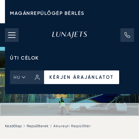
MAGÁNREPÜLŐGÉP BÉRLÉS
CHARTER ÁRAK
MAGÁNREPÜLŐGÉPEK
ÚTI CÉLOK
KÉRJEN ÁRAJÁNLATOT
HU
Kezdőlap
Repülőterek
Akureyri Repülőtér