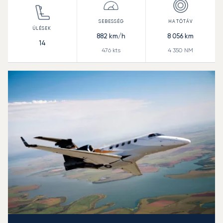
882
km/h
8 056
km
14
476
kts
4 350
NM