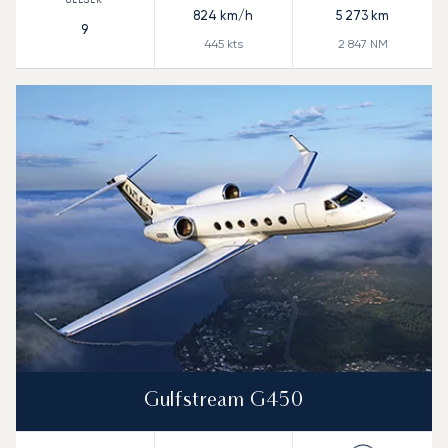
824
km/h
5 273
km
9
445
kts
2 847
NM
Gulfstream G450