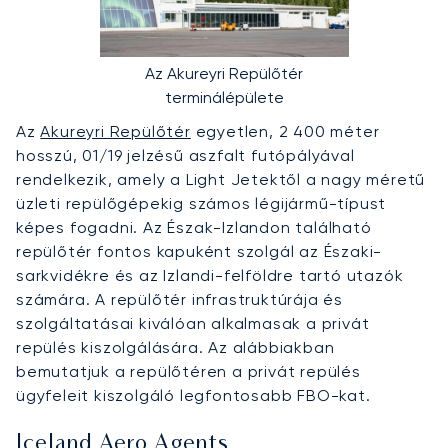
Az Akureyri Repülőtér
terminálépülete
Az
Akureyri Repülőtér
egyetlen, 2 400 méter
hosszú, 01/19 jelzésű aszfalt futópályával
rendelkezik, amely a Light Jetektől a nagy méretű
üzleti repülőgépekig számos légijármű-típust
képes fogadni. Az Észak-Izlandon található
repülőtér fontos kapuként szolgál az Északi-
sarkvidékre és az Izlandi-felföldre tartó utazók
számára. A repülőtér infrastruktúrája és
szolgáltatásai kiválóan alkalmasak a privát
repülés kiszolgálására. Az alábbiakban
bemutatjuk a repülőtéren a privát repülés
ügyfeleit kiszolgáló legfontosabb FBO-kat.
Iceland Aero Agents