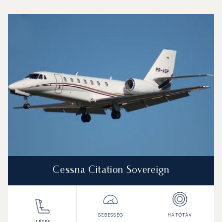
Akureyri Repülőtér : A 3 legtöbbet repült repülőgép-típu
Repülőgép fotója
Repülőgép-típus
Ülőhelyek
Sebesség (km/h)
Sebesség (csomó)
Hatótávolság (km)
Hatótávolság (NM)
Cessna Citation Sovereign