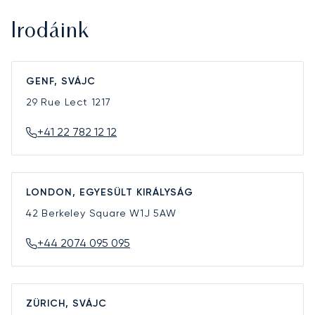
Irodáink
GENF, SVÁJC
29 Rue Lect
1217
+41 22 782 12 12
LONDON, EGYESÜLT KIRÁLYSÁG
42 Berkeley Square
W1J 5AW
+44 2074 095 095
ZÜRICH, SVÁJC