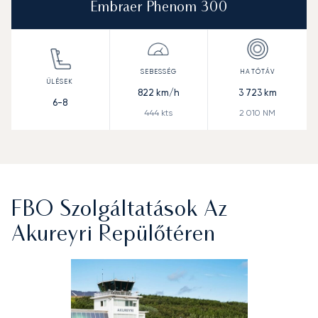
Embraer Phenom 300
822
km/h
3 723
km
6-8
444
kts
2 010
NM
FBO Szolgáltatások Az
Akureyri Repülőtéren