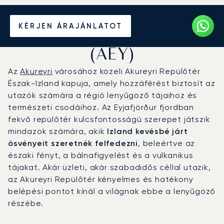
Magánrepülőgép bérlése
KÉRJEN ÁRAJÁNLATOT
az Akureyri Repülőtérre
(AEY)
Az
Akureyri
városához közeli Akureyri Repülőtér
Észak-Izland kapuja, amely hozzáférést biztosít az
utazók számára a régió lenyűgöző tájaihoz és
természeti csodáihoz. Az Eyjafjörður fjordban
fekvő repülőtér kulcsfontosságú szerepet játszik
mindazok számára, akik
Izland kevésbé járt
ösvényeit szeretnék felfedezni
, beleértve az
északi fényt, a bálnafigyelést és a vulkanikus
tájakat. Akár üzleti, akár szabadidős céllal utazik,
az Akureyri Repülőtér kényelmes és hatékony
belépési pontot kínál a világnak ebbe a lenyűgöző
részébe.