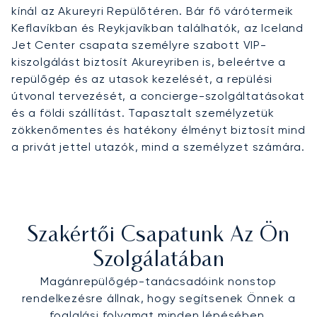
kínál az Akureyri Repülőtéren. Bár fő várótermeik
Keflavíkban és Reykjavíkban találhatók, az Iceland
Jet Center csapata személyre szabott VIP-
kiszolgálást biztosít Akureyriben is, beleértve a
repülőgép és az utasok kezelését, a repülési
útvonal tervezését, a concierge-szolgáltatásokat
és a földi szállítást. Tapasztalt személyzetük
zökkenőmentes és hatékony élményt biztosít mind
a privát jettel utazók, mind a személyzet számára.
Szakértői Csapatunk Az Ön
Szolgálatában
Magánrepülőgép-tanácsadóink nonstop
rendelkezésre állnak, hogy segítsenek Önnek a
foglalási folyamat minden lépésében.