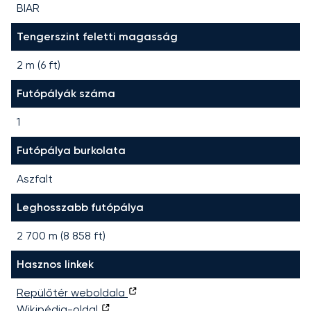
BIAR
Tengerszint feletti magasság
2 m (6 ft)
Futópályák száma
1
Futópálya burkolata
Aszfalt
Leghosszabb futópálya
2 700
m (
8 858
ft)
Hasznos linkek
Repülőtér weboldala
Wikipédia-oldal